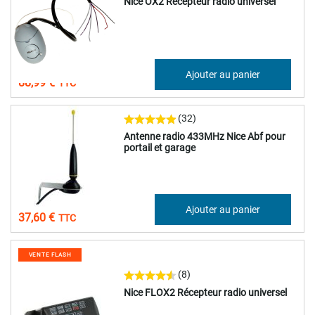
Nice OX2 Récepteur radio universel
74,16 €
Ajouter au panier
88,99 €
(32)
Antenne radio 433MHz Nice Abf pour
portail et garage
31,33 €
Ajouter au panier
37,60 €
VENTE FLASH
(8)
Nice FLOX2 Récepteur radio universel