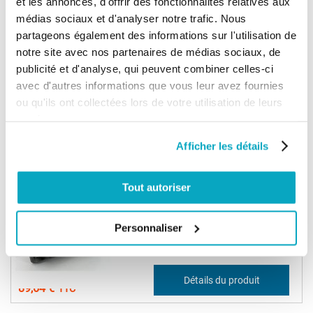
et les annonces, d'offrir des fonctionnalités relatives aux
médias sociaux et d'analyser notre trafic. Nous
(35)
partageons également des informations sur l'utilisation de
notre site avec nos partenaires de médias sociaux, de
Récepteur radio Nice OXI
publicité et d'analyse, qui peuvent combiner celles-ci
avec d'autres informations que vous leur avez fournies
ou qu'ils ont collectées lors de votre utilisation de leurs
services.
50,61 €
Détails du produit
60,73 €
Afficher les détails
VENTE FLASH
Tout autoriser
(5)
Nice FLOX2R Récepteur radio universel
Personnaliser
74,70 €
Détails du produit
89,64 €