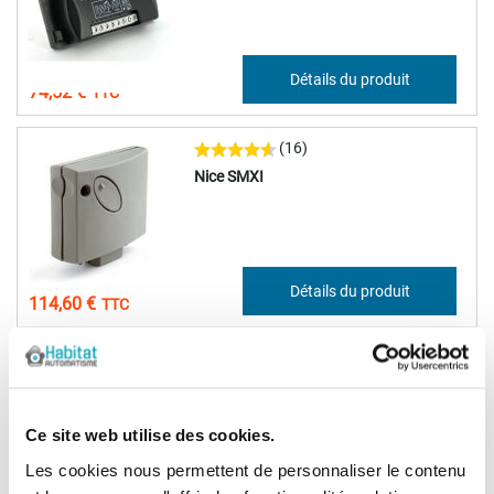
62,10 €
Détails du produit
74,52 €
(16)
Nice SMXI
95,50 €
Détails du produit
114,60 €
Récepteur radio universel Nice SMX2R
Ce site web utilise des cookies.
Les cookies nous permettent de personnaliser le contenu
106,27 €
Détails du produit
127,53 €