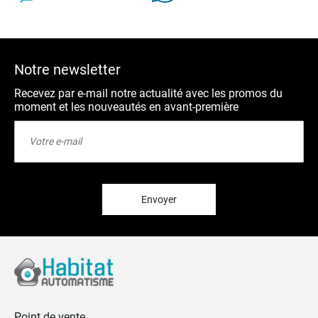
Notre newsletter
Recevez par e-mail notre actualité avec les promos du
moment et les nouveautés en avant-première
Inscription
à
notre
lettre
d’information
:
Envoyer
Point de vente