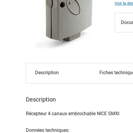
of
Voir la de
the
images
Docum
gallery
Skip
to
Description
Fiches techniqu
the
beginning
of
the
Description
images
gallery
Récepteur 4 canaux embrochable NICE SMXI
Données techniques: