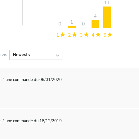
11
4
1
0
0
1
2
3
4
5
avis :
te à une commande du 06/01/2020
te à une commande du 18/12/2019