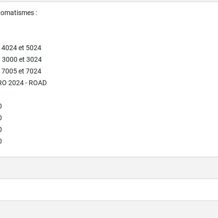
tomatismes :
 4024 et 5024
 3000 et 3024
 7005 et 7024
RO 2024 - ROAD
0
0
0
0