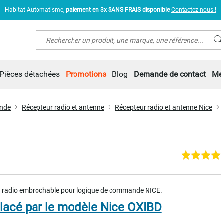
Habitat Automatisme,
paiement en 3x SANS FRAIS disponible
Contactez nous !
Rechercher
Pièces détachées
Promotions
Blog
Demande de contact
Me
ande
Récepteur radio et antenne
Récepteur radio et antenne Nice
 radio embrochable pour logique de commande NICE.
acé par le modèle Nice OXIBD