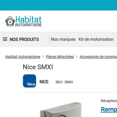
Nos marques
Kit de motorisation
NOS PRODUITS
Habitat Automatisme
Pièces détachées
Accessoires de comm
Nice SMXI
NICE
SKU
SMXI
Skip
Récepteur
to
the
Rempl
end