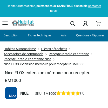
Habitat Automatisme,
paiement en 3x SANS FRAIS disponible
Contactez
nous !
Pani
Rechercher
Description
Fiches techniques
Avis
Questions / Réponses
Habitat Automatisme
Pièces détachées
Accessoires de commande
Récepteur radio et antenne
Récepteur radio et antenne Nice
Nice FLOX extension mémoire pour récepteur BM1000
Nice FLOX extension mémoire pour récepteur
BM1000
NICE
(1)
SKU
BM1000
Skip