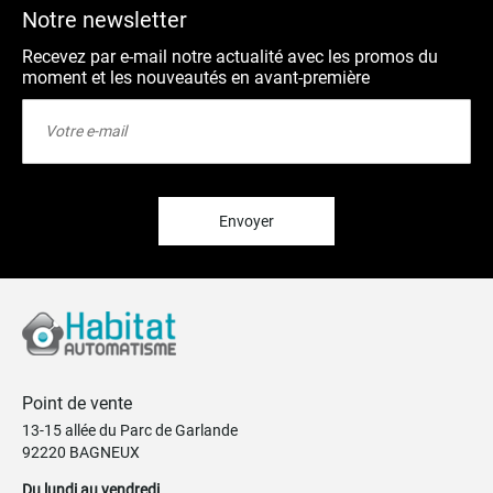
Notre newsletter
Recevez par e-mail notre actualité avec les promos du
moment et les nouveautés en avant-première
Inscription
à
notre
lettre
d’information
:
Envoyer
Point de vente
13-15 allée du Parc de Garlande
92220 BAGNEUX
Du lundi au vendredi