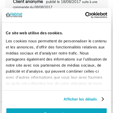
Client anonyme
publié le 18/08/2017
suite à une
commande du 08/08/2017
5/5
Simple et efficace
Ce site web utilise des cookies.
Les cookies nous permettent de personnaliser le contenu
et les annonces, d'offrir des fonctionnalités relatives aux
Les questions / réponses
médias sociaux et d'analyser notre trafic. Nous
Pas encore de questions
partageons également des informations sur l'utilisation de
notre site avec nos partenaires de médias sociaux, de
Connectez vous pour poser votre question
publicité et d'analyse, qui peuvent combiner celles-ci
avec d'autres informations que vous leur avez fournies
ou qu'ils ont collectées lors de votre utilisation de leurs
services.
Afficher les détails
Nos services