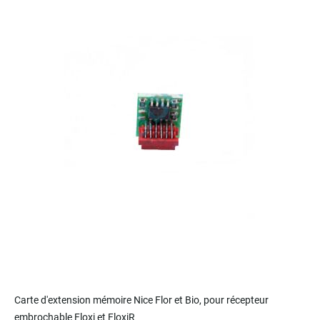
to
the
end
of
the
images
gallery
Skip
to
Carte d'extension mémoire Nice Flor et Bio, pour récepteur
the
embrochable Floxi et FloxiR