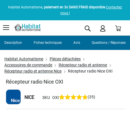
Habitat Automatisme,
paiement en 3x SANS FRAIS disponible
Contactez
nous !
Pani
Rechercher
Description
Fiches techniques
Avis
Questions / Réponses
Habitat Automatisme
Pièces détachées
Accessoires de commande
Récepteur radio et antenne
Récepteur radio et antenne Nice
Récepteur radio Nice OXI
Récepteur radio Nice OXI
NICE
(35)
SKU
OXI
Skip
to
the
end