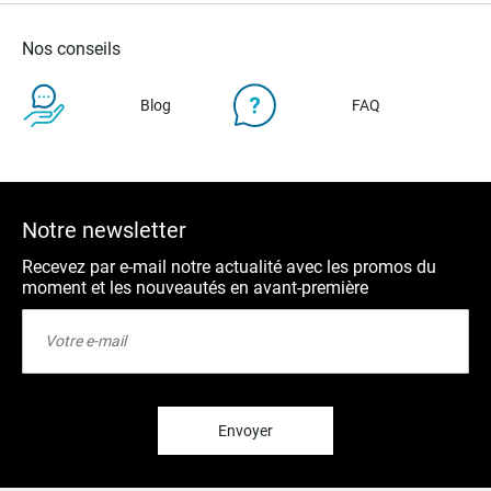
Nos conseils
Blog
FAQ
Notre newsletter
Recevez par e-mail notre actualité avec les promos du
moment et les nouveautés en avant-première
Inscription
à
notre
lettre
d’information
:
Envoyer