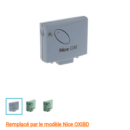
of
the
images
gallery
Skip
to
Remplacé par le modèle Nice OXIBD
the