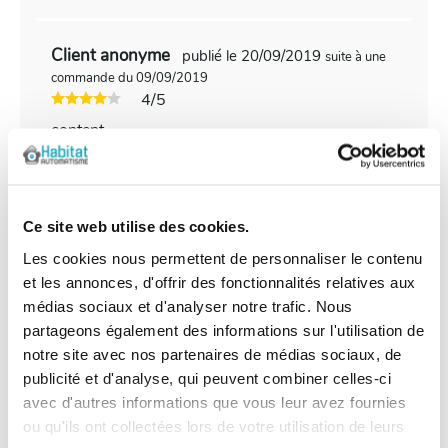
Client anonyme
publié le 20/09/2019
suite à une
commande du 09/09/2019
4/5
content
Client anonyme
publié le 29/06/2019
suite à une
Ce site web utilise des cookies.
commande du 13/06/2019
5/5
Les cookies nous permettent de personnaliser le contenu
la photo est celle de l'ancienne génération OXI.
et les annonces, d'offrir des fonctionnalités relatives aux
Le sav m'a confirmé que cette nouvelle version
médias sociaux et d'analyser notre trafic. Nous
(OXIBD) est bien compatible avec mon
partageons également des informations sur l'utilisation de
installation
notre site avec nos partenaires de médias sociaux, de
publicité et d'analyse, qui peuvent combiner celles-ci
avec d'autres informations que vous leur avez fournies
ou qu'ils ont collectées lors de votre utilisation de leurs
Client anonyme
publié le 29/12/2018
suite à une