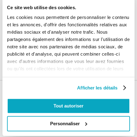
205,74 €
Ce site web utilise des cookies.
Ajouter au panier
246,89 €
Les cookies nous permettent de personnaliser le contenu
et les annonces, d'offrir des fonctionnalités relatives aux
CAME V6000 Capot moteur
médias sociaux et d'analyser notre trafic. Nous
partageons également des informations sur l'utilisation de
notre site avec nos partenaires de médias sociaux, de
publicité et d'analyse, qui peuvent combiner celles-ci
35,22 €
Ajouter au panier
avec d'autres informations que vous leur avez fournies
42,27 €
ou qu'ils ont collectées lors de votre utilisation de leurs
services.
Afficher les détails
Nos services
Paiement
Paiement en
Tout autoriser
100% sécurisé
3x sans frais
Personnaliser
Livraison
SAV & Retours
24/72H