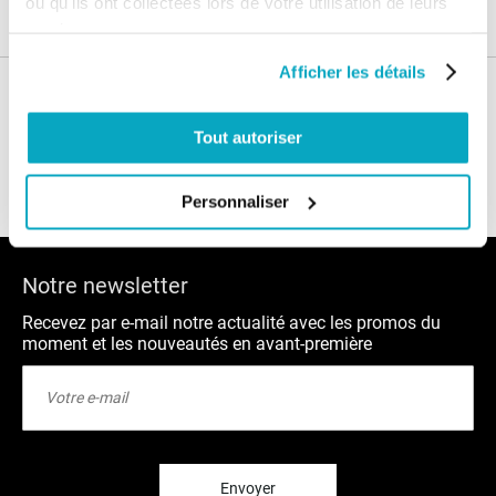
ou qu'ils ont collectées lors de votre utilisation de leurs
services.
Afficher les détails
Nos conseils
Tout autoriser
Blog
FAQ
Personnaliser
Notre newsletter
Recevez par e-mail notre actualité avec les promos du
moment et les nouveautés en avant-première
Inscription
à
notre
lettre
d’information
:
Envoyer