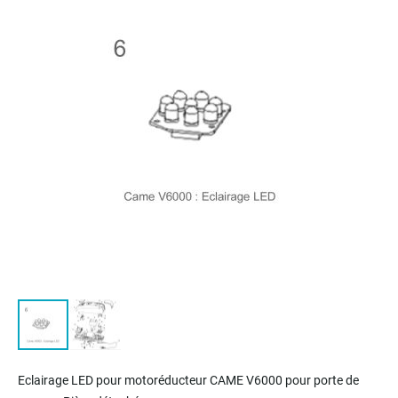
of
the
images
gallery
Skip
to
Eclairage LED pour m
otoréducteur
CAME V6000 pour porte de
the