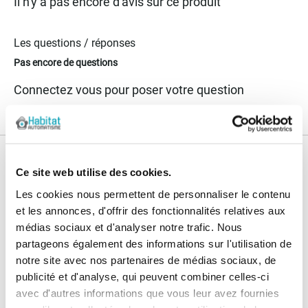
Il n'y a pas encore d'avis sur ce produit
Les questions / réponses
Pas encore de questions
Connectez vous pour poser votre question
Nos services
Ce site web utilise des cookies.
Paiement
Paiement en
Les cookies nous permettent de personnaliser le contenu
100% sécurisé
3x sans frais
et les annonces, d'offrir des fonctionnalités relatives aux
médias sociaux et d'analyser notre trafic. Nous
Livraison
partageons également des informations sur l'utilisation de
SAV & Retours
24/72H
notre site avec nos partenaires de médias sociaux, de
publicité et d'analyse, qui peuvent combiner celles-ci
avec d'autres informations que vous leur avez fournies
Garanties