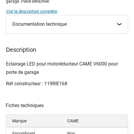
garage. Pièce détachée
beginning
of
Voir la description complète
the
images
Documentation technique
gallery
Description
Eclairage LED pour m
otoréducteur
CAME V6000 pour
porte de garage
Réf constructeur : 119RIE168
Fiches techniques
Marque
CAME
Encombrant
Non