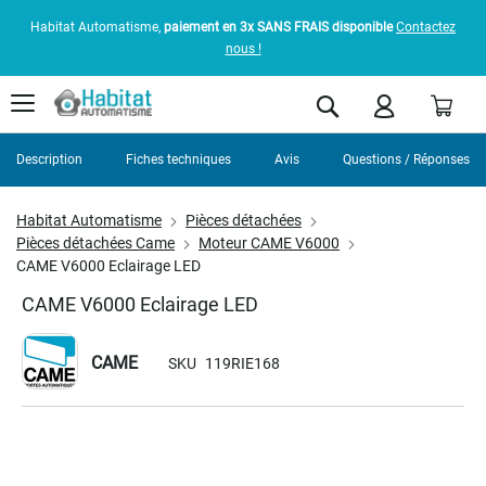
Habitat Automatisme,
paiement en 3x SANS FRAIS disponible
Contactez
nous !
Pani
Rechercher
Description
Fiches techniques
Avis
Questions / Réponses
Habitat Automatisme
Pièces détachées
Pièces détachées Came
Moteur CAME V6000
CAME V6000 Eclairage LED
CAME V6000 Eclairage LED
CAME
SKU
119RIE168
Skip
to
the
end