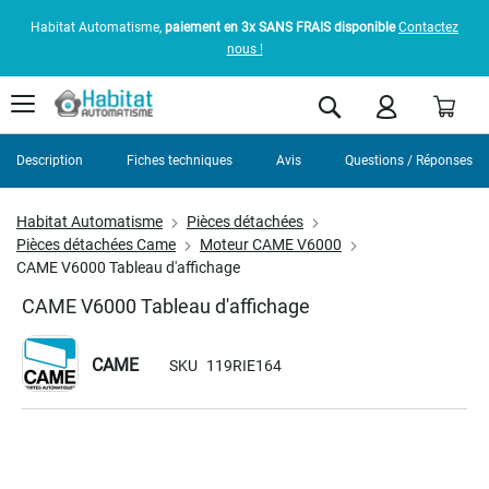
Habitat Automatisme,
paiement en 3x SANS FRAIS disponible
Contactez
nous !
Pani
Rechercher
Description
Fiches techniques
Avis
Questions / Réponses
Habitat Automatisme
Pièces détachées
Pièces détachées Came
Moteur CAME V6000
CAME V6000 Tableau d'affichage
CAME V6000 Tableau d'affichage
CAME
SKU
119RIE164
Skip
to
the
end