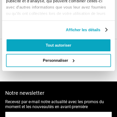
publicité et d'analyse, qui peuvent combiner celles-ci
SAV & Retours
24/72H
avec d'autres informations que vous leur avez fournies
ou qu'ils ont collectées lors de votre utilisation de leurs
services.
Garanties
Afficher les détails
Tout autoriser
Nos conseils
Personnaliser
Blog
FAQ
Notre newsletter
Recevez par e-mail notre actualité avec les promos du
moment et les nouveautés en avant-première
Inscription