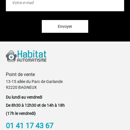
à
notre
lettre
d’information
:
Envoyer
Point de vente
13-15 allée du Parc de Garlande
92220 BAGNEUX
Du lundi au vendredi
De 8h30 à 12h30 et de 14h à 18h
(17h le vendredi)
01 41 17 43 67