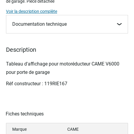
de garage. Pièce détachée
beginning
of
Voir la description complète
the
images
Documentation technique
gallery
Description
Tableau d'affichage pour m
otoréducteur
CAME V6000
pour porte de garage
Réf constructeur : 119RIE167
Fiches techniques
Marque
CAME