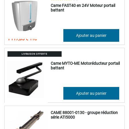
Came FAST40 en 24V Moteur portail
battant
930,87 €
Ajouter au panier
1 117,05 €
LIVRAISON OFFERTE
Came MYTO-ME Motoréducteur portail
battant
525,73 €
Ajouter au panier
630,88 €
CAME 88001-0130 - groupe réduction
série ATI5000