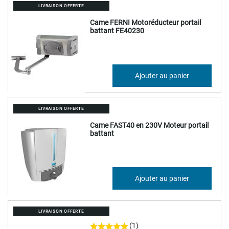
LIVRAISON OFFERTE
Came FERNI Motoréducteur portail
battant FE40230
912,13 €
Ajouter au panier
1 094,56 €
LIVRAISON OFFERTE
Came FAST40 en 230V Moteur portail
battant
748,22 €
Ajouter au panier
897,86 €
LIVRAISON OFFERTE
(1)