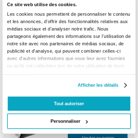
Ce site web utilise des cookies.
567,88 €
Les cookies nous permettent de personnaliser le contenu
Ajouter au panier
681,46 €
et les annonces, d'offrir des fonctionnalités relatives aux
médias sociaux et d'analyser notre trafic. Nous
LIVRAISON OFFERTE
partageons également des informations sur l'utilisation de
notre site avec nos partenaires de médias sociaux, de
Came KRONO KR300D Motoréducteur -
portail battant
publicité et d'analyse, qui peuvent combiner celles-ci
avec d'autres informations que vous leur avez fournies
ou qu'ils ont collectées lors de votre utilisation de leurs
services.
567,89 €
Ajouter au panier
681,47 €
Afficher les détails
LIVRAISON OFFERTE
Tout autoriser
Came FROG-AE - Moteur portail battant
Personnaliser
393,08 €
Ajouter au panier