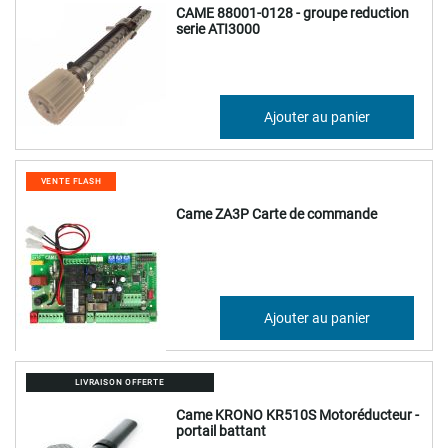
CAME 88001-0128 - groupe reduction
serie ATI3000
133,85 €
Ajouter au panier
160,62 €
VENTE FLASH
Came ZA3P Carte de commande
149,31 €
Ajouter au panier
179,17 €
LIVRAISON OFFERTE
Came KRONO KR510S Motoréducteur -
portail battant