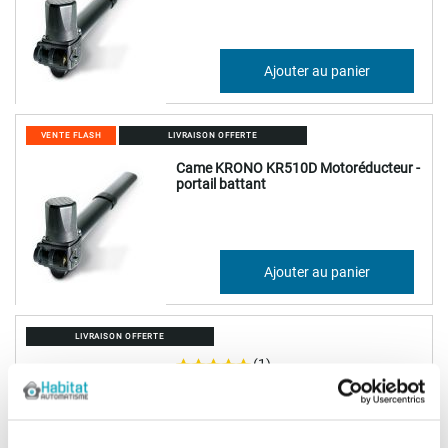
666,24 €
Ajouter au panier
799,49 €
VENTE FLASH
LIVRAISON OFFERTE
Came KRONO KR510D Motoréducteur -
portail battant
496,13 €
Ajouter au panier
595,36 €
LIVRAISON OFFERTE
(1)
Came KRONO KR300S Motoréducteur -
portail battant