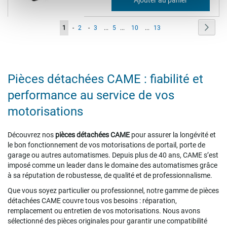
471,70 €
Page
Page
Suiva
Vous
Page
Page
Page
1
-
2
-
3
...
5
...
10
...
13
lisez
actuellement
la
Pièces détachées CAME : fiabilité et
page
performance au service de vos
motorisations
Découvrez nos
pièces détachées CAME
pour assurer la longévité et
le bon fonctionnement de vos motorisations de portail, porte de
garage ou autres automatismes. Depuis plus de 40 ans, CAME s’est
imposé comme un leader dans le domaine des automatismes grâce
à sa réputation de robustesse, de qualité et de professionnalisme.
Que vous soyez particulier ou professionnel, notre gamme de pièces
détachées CAME couvre tous vos besoins : réparation,
remplacement ou entretien de vos motorisations. Nous avons
sélectionné des pièces originales pour garantir une compatibilité