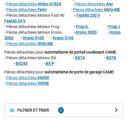
-
Pièces détachées
Amico A1824
-
Pièces détachées
Axo
-
Pièces détachées
Ferni
-
Pièces détachées
Myto-ME
- Pièces détachées Moteur Fast 40 :
-
Fast40 230 V
-
Fast40 24 V
- Pièces détachées Moteur Frog :
-
Frog-A
-
Frog-J
- Pièces détachées Moteur Krono :
-
Krono 300D
-
Krono
300S
-
Krono 510D
-
Krono 510S
-
Pièces détachées
Stylo-ME
Pièces détachées pour
automatisme de portail coulissant CAME
:
- Pièces détachées Moteur BX :
-
BX74
-
BX78
-
BX243
-
BX-P
Pièces détachées pour
automatisme de porte de garage CAME:
-
Pièces détachées
V6000
-
Pièces détachées
V900E
FILTRER ET TRIER