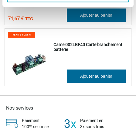
59,72 €
Ajouter au panier
71,67 €
VENTE FLASH
Came 002LBF40 Carte branchement
batterie
108,00 €
Ajouter au panier
129,60 €
Nos services
Paiement
Paiement en
100% sécurisé
3x sans frais