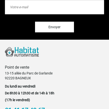
Inscription
à
notre
lettre
d’information
:
Envoyer
Point de vente
13-15 allée du Parc de Garlande
92220 BAGNEUX
Du lundi au vendredi
De 8h30 à 12h30 et de 14h à 18h
(17h le vendredi)