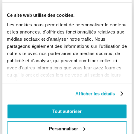
CAME FAST40 Bras mené
Ce site web utilise des cookies.
Les cookies nous permettent de personnaliser le contenu
47,38 €
et les annonces, d'offrir des fonctionnalités relatives aux
Ajouter au panier
56,86 €
médias sociaux et d'analyser notre trafic. Nous
partageons également des informations sur l'utilisation de
(3)
notre site avec nos partenaires de médias sociaux, de
publicité et d'analyse, qui peuvent combiner celles-ci
CAME FAST40 Déverrouillage porte
avec d'autres informations que vous leur avez fournies
ou qu'ils ont collectées lors de votre utilisation de leurs
services.
30,94 €
Ajouter au panier
Afficher les détails
37,13 €
(1)
Tout autoriser
CAME FAST40 Couvercle moteur
Personnaliser