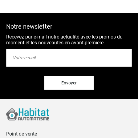
Notre newsletter
Recevez par e-mail notre actualité avec les promos du
moment et les nouveautés en avant-première
Inscription
à
notre
lettre
d’information
:
Envoyer
Point de vente