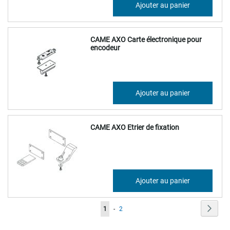
17,01 €
Ajouter au panier
20,41 €
CAME AXO Carte électronique pour
encodeur
30,91 €
Ajouter au panier
37,09 €
CAME AXO Etrier de fixation
74,47 €
Ajouter au panier
89,36 €
Page
Page
Suiva
Vous
Page
1
-
2
lisez