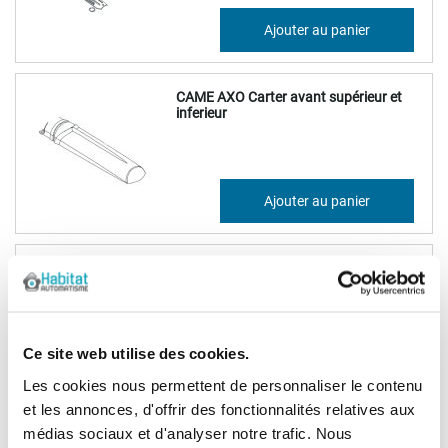
25,16 €
Ajouter au panier
30,19 €
CAME AXO Carter avant supérieur et
inferieur
83,40 €
Ajouter au panier
100,08 €
(1)
CAME AXO Carter avant inférieur
Ce site web utilise des cookies.
68,85 €
Les cookies nous permettent de personnaliser le contenu
Ajouter au panier
82,62 €
et les annonces, d'offrir des fonctionnalités relatives aux
médias sociaux et d'analyser notre trafic. Nous