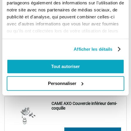
partageons également des informations sur l'utilisation de
CAME AXO Carter arrière supérieur
notre site avec nos partenaires de médias sociaux, de
publicité et d'analyse, qui peuvent combiner celles-ci
avec d'autres informations que vous leur avez fournies
ou qu'ils ont collectées lors de votre utilisation de leurs
92,73 €
Ajouter au panier
111,28 €
services.
Afficher les détails
CAME AXO Carter arrière inférieur
Tout autoriser
89,92 €
Personnaliser
Ajouter au panier
107,91 €
CAME AXO Couvercle inférieur demi-
coquille