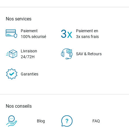
actuellement
la
Nos services
page
Paiement
Paiement en
100% sécurisé
3x sans frais
Livraison
SAV & Retours
24/72H
Garanties
Nos conseils
Blog
FAQ