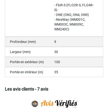
- FloR-S (FLO2R-S, FLO4R-
S)
- ONE (ON2, ON4, ON9)
- NiceWay (WM001C,
WM003C, WM009C,
WM240C)
Profondeur (mm)
9
Largeur (mm)
30
Portée en extérieur (m)
100
Portée en intérieur (m)
35
Les avis clients - 7 avis