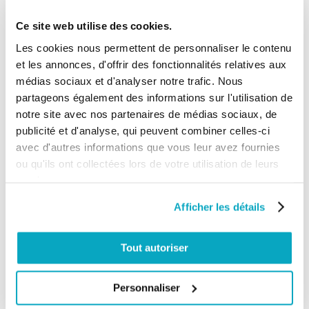
commande du 26/05/2025
5/5
Ce site web utilise des cookies.
Idem
Les cookies nous permettent de personnaliser le contenu
et les annonces, d'offrir des fonctionnalités relatives aux
médias sociaux et d'analyser notre trafic. Nous
Client anonyme
publié le 27/01/2020
suite à une
partageons également des informations sur l'utilisation de
commande du 12/01/2020
notre site avec nos partenaires de médias sociaux, de
5/5
publicité et d'analyse, qui peuvent combiner celles-ci
Fonctionnement parfait. Design parfait
avec d'autres informations que vous leur avez fournies
ou qu'ils ont collectées lors de votre utilisation de leurs
services.
Client anonyme
publié le 01/02/2019
suite à une
Afficher les détails
commande du 23/01/2019
5/5
petite facile a mettre dans sa poche
Tout autoriser
Personnaliser
Client anonyme
publié le 10/08/2018
suite à une