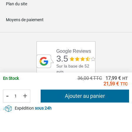
Plan du site
Moyens de paiement
Google Reviews
3.5
Sur la base de 52
avis
Pri
36,00 €
17,99 €
En Stock
Spé
21,59 €
-
+
Ajouter au panier
Expédition
sous 24h