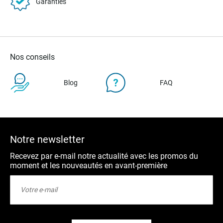
Garanties
Nos conseils
Blog
FAQ
Notre newsletter
Recevez par e-mail notre actualité avec les promos du
moment et les nouveautés en avant-première
Inscription
à
notre
lettre
d’information