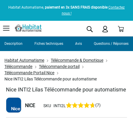
Habitat Automatisme,
paiement en 3x SANS FRAIS disponible
Contactez
nous !
Pani
Rechercher
Description
Fiches techniques
Avis
Questions / Réponses
Habitat Automatisme
Télécommande & Domotique
Télécommande
Télécommande portail
Télécommande Portail Nice
Nice INTI2 Lilas Télécommande pour automatisme
Nice INTI2 Lilas Télécommande pour automatisme
NICE
(7)
SKU
INTI2L
Skip
to
the