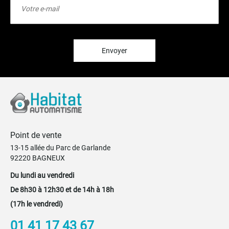
à
notre
lettre
d’information
:
Envoyer
Point de vente
13-15 allée du Parc de Garlande
92220 BAGNEUX
Du lundi au vendredi
De 8h30 à 12h30 et de 14h à 18h
(17h le vendredi)
01 41 17 43 67