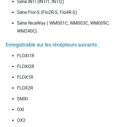
Série INTI (INTI1, INTI2)
Série Flor-S (Flo2R-S, Flo4R-S)
Série NiceWay ( WM001C, WM003C, WM009C,
WM240C)
Enregistrable sur les récepteurs suivants :
FLOXI1R
FLOXI2R
FLOX1R
FLOX2R
SMXI
OXI
OX2