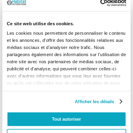
Conseils
La télécommande
MYGO4 de Nice fonctionne
avec les récepteurs radio
Ce site web utilise des cookies.
suivants :
Les cookies nous permettent de personnaliser le contenu
- SMXI
et les annonces, d'offrir des fonctionnalités relatives aux
- OXI
médias sociaux et d'analyser notre trafic. Nous
- SMX2R
partageons également des informations sur l'utilisation de
- OX2
notre site avec nos partenaires de médias sociaux, de
publicité et d'analyse, qui peuvent combiner celles-ci
- FLOXI2R
avec d'autres informations que vous leur avez fournies
ou qu'ils ont collectées lors de votre utilisation de leurs
Peut remplacer la
télécommande Nice de la
services.
gamme FloR-S et ERA ONE
Afficher les détails
Portée en extérieur (m)
100
Tout autoriser
Portée en intérieur (m)
35