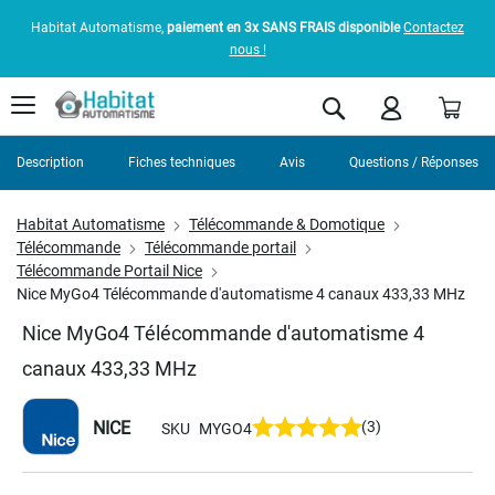
Habitat Automatisme,
paiement en 3x SANS FRAIS disponible
Contactez
nous !
Pani
Rechercher
Description
Fiches techniques
Avis
Questions / Réponses
Habitat Automatisme
Télécommande & Domotique
Télécommande
Télécommande portail
Télécommande Portail Nice
Nice MyGo4 Télécommande d'automatisme 4 canaux 433,33 MHz
Nice MyGo4 Télécommande d'automatisme 4
canaux 433,33 MHz
NICE
(3)
SKU
MYGO4
Skip