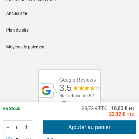
Ancien site
Plan du site
Moyens de paiement
Google Reviews
3.5
Sur la base de 52
avis
Pri
28,72 €
18,60 €
En Stock
Spé
22,32 €
-
+
Ajouter au panier