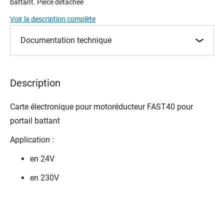
battant. Pièce détachée
beginning
of
Voir la description complète
the
images
Documentation technique
gallery
Description
Carte électronique pour motoréducteur FAST40 pour
portail battant
Application :
en 24V
en 230V