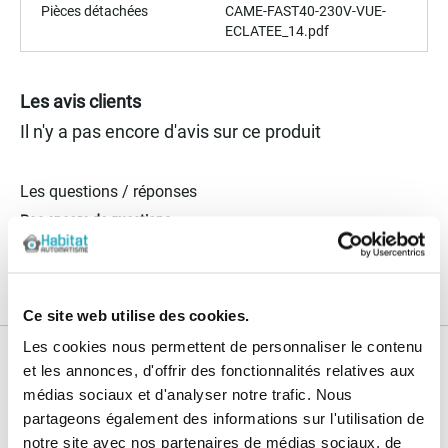
Pièces détachées
CAME-FAST40-230V-VUE-
ECLATEE_14.pdf
Les avis clients
Il n'y a pas encore d'avis sur ce produit
Les questions / réponses
Pas encore de questions
Connectez vous pour poser votre question
Ce site web utilise des cookies.
Les cookies nous permettent de personnaliser le contenu
Nos services
et les annonces, d'offrir des fonctionnalités relatives aux
médias sociaux et d'analyser notre trafic. Nous
Paiement
Paiement en
partageons également des informations sur l'utilisation de
100% sécurisé
3x sans frais
notre site avec nos partenaires de médias sociaux, de