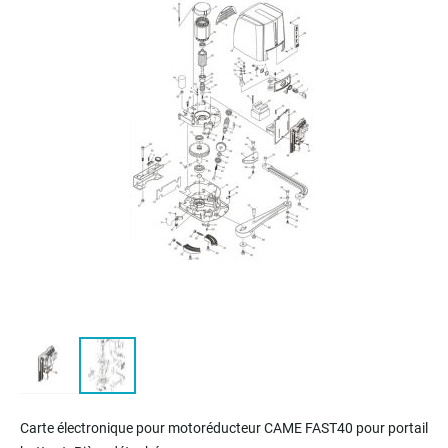
of
the
images
gallery
Skip
to
Carte électronique pour motoréducteur CAME FAST40 pour portail
the