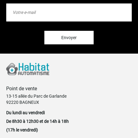
Inscription
à
notre
lettre
d’information
:
Envoyer
Point de vente
13-15 allée du Parc de Garlande
92220 BAGNEUX
Du lundi au vendredi
De 8h30 à 12h30 et de 14h à 18h
(17h le vendredi)