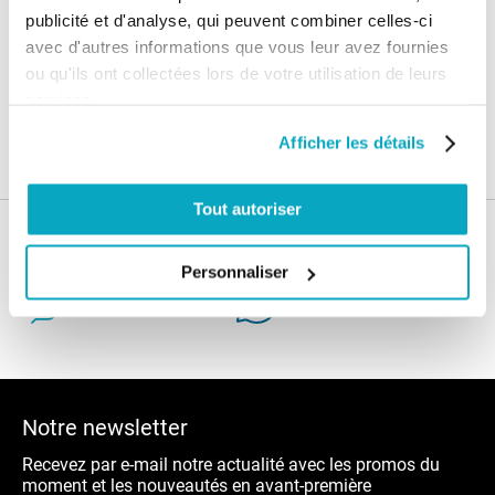
publicité et d'analyse, qui peuvent combiner celles-ci
Livraison
SAV & Retours
avec d'autres informations que vous leur avez fournies
24/72H
ou qu'ils ont collectées lors de votre utilisation de leurs
services.
Garanties
Afficher les détails
Tout autoriser
Nos conseils
Personnaliser
Blog
FAQ
Notre newsletter
Recevez par e-mail notre actualité avec les promos du
moment et les nouveautés en avant-première