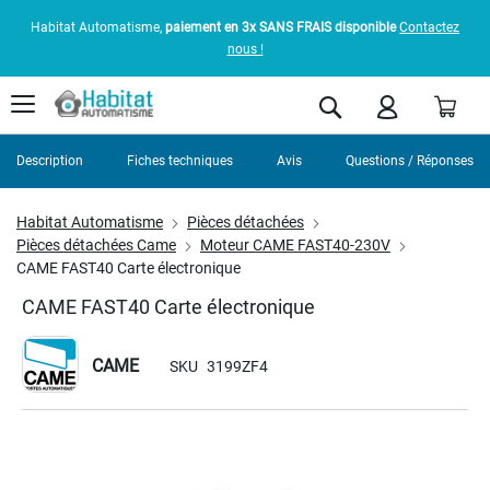
Habitat Automatisme,
paiement en 3x SANS FRAIS disponible
Contactez
nous !
Pani
Rechercher
Description
Fiches techniques
Avis
Questions / Réponses
Habitat Automatisme
Pièces détachées
Pièces détachées Came
Moteur CAME FAST40-230V
CAME FAST40 Carte électronique
CAME FAST40 Carte électronique
CAME
SKU
3199ZF4
Skip
to
the
end