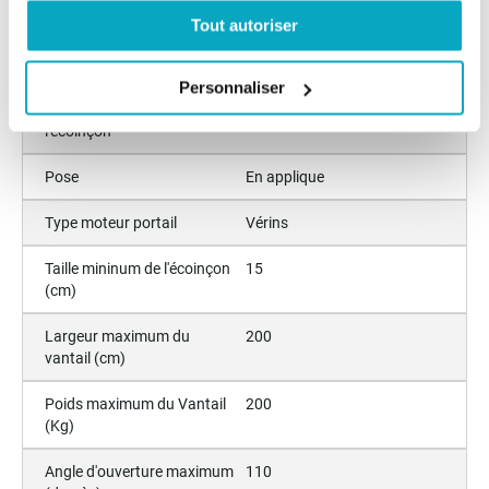
Tout autoriser
Poids maximum du vantail
151-200
(kg)
Personnaliser
Taille minimum de
13-25
l'écoinçon
Pose
En applique
Type moteur portail
Vérins
Taille mininum de l'écoinçon
15
(cm)
Largeur maximum du
200
vantail (cm)
Poids maximum du Vantail
200
(Kg)
Angle d'ouverture maximum
110