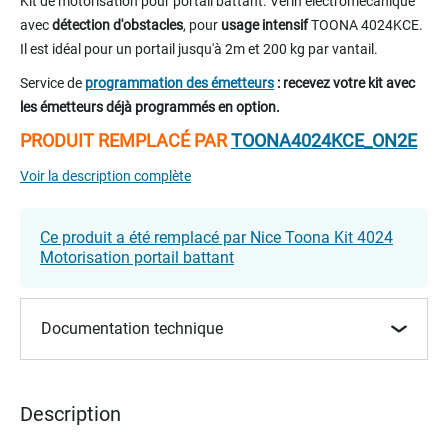
Kit de motorisation pour portail battant. Vérin électromécanique
the
avec
détection d'obstacles
, pour
usage intensif
TOONA 4024KCE.
beginning
Il est idéal pour un portail jusqu'à 2m et 200 kg par vantail.
of
the
Service de
programmation des émetteurs
: recevez votre kit avec
images
les émetteurs déjà programmés en option.
gallery
PRODUIT REMPLACÉ PAR
TOONA4024KCE_ON2E
Voir la description complète
Ce produit a été remplacé par Nice Toona Kit 4024
Motorisation portail battant
Documentation technique
Description