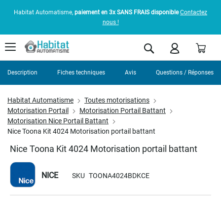
Habitat Automatisme,
paiement en 3x SANS FRAIS disponible
Contactez
nous !
Pani
Rechercher
Description
Fiches techniques
Avis
Questions / Réponses
Habitat Automatisme
Toutes motorisations
Motorisation Portail
Motorisation Portail Battant
Motorisation Nice Portail Battant
Nice Toona Kit 4024 Motorisation portail battant
Nice Toona Kit 4024 Motorisation portail battant
NICE
SKU
TOONA4024BDKCE
Skip
to
the