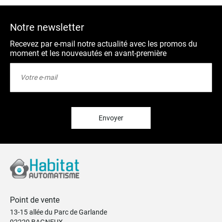
Notre newsletter
Recevez par e-mail notre actualité avec les promos du
moment et les nouveautés en avant-première
Inscription
à
notre
lettre
d’information
:
Envoyer
Point de vente
13-15 allée du Parc de Garlande