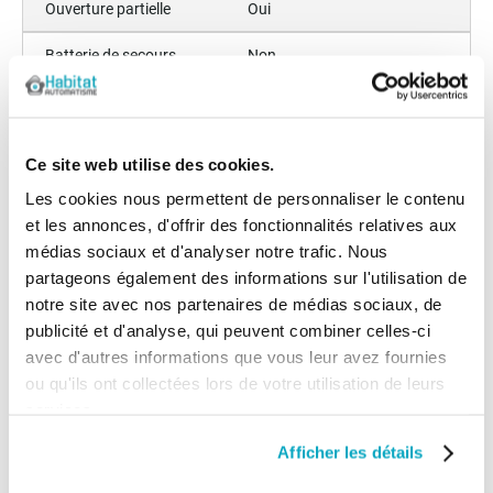
Ouverture partielle
Oui
Batterie de secours
Non
Option déverrouillage
Non
extérieur disponible
Ce site web utilise des cookies.
Ralentissement fin de
Oui
course
Les cookies nous permettent de personnaliser le contenu
et les annonces, d'offrir des fonctionnalités relatives aux
Garantie
30 mois
médias sociaux et d'analyser notre trafic. Nous
partageons également des informations sur l'utilisation de
Largeur minimum du
150
notre site avec nos partenaires de médias sociaux, de
vantail (cm)
publicité et d'analyse, qui peuvent combiner celles-ci
Angle d'ouverture maximum
91-110
avec d'autres informations que vous leur avez fournies
(degrès)
ou qu'ils ont collectées lors de votre utilisation de leurs
services.
Cote c (cm)
12-25
Afficher les détails
Largeur maximum du
151-220
vantail (cm)