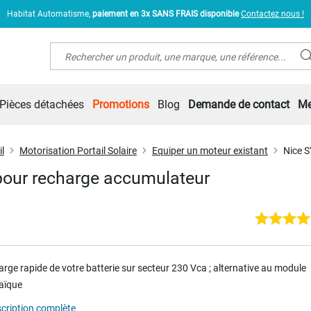
Habitat Automatisme,
paiement en 3x SANS FRAIS disponible
Contactez nous !
Rechercher
Pièces détachées
Promotions
Blog
Demande de contact
Me
l
Motorisation Portail Solaire
Equiper un moteur existant
Nice S
 pour recharge accumulateur
rge rapide de votre batterie sur secteur 230 Vca ; alternative au module
aïque
scription complète