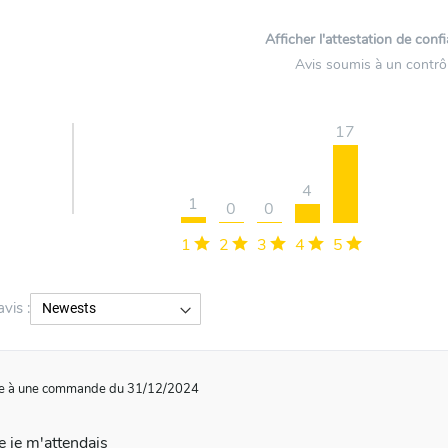
Afficher l'attestation de conf
Avis soumis à un contrô
17
4
1
0
0
1
2
3
4
5
avis :
te à une commande du 31/12/2024
 ce que je m'attendais