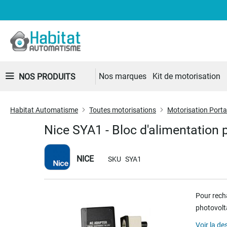
Nos marques
Kit de motorisation
NOS PRODUITS
Habitat Automatisme
Toutes motorisations
Motorisation Portai
Nice SYA1 - Bloc d'alimentation
NICE
SKU
SYA1
Skip
Pour recha
to
photovolt
the
end
Voir la de