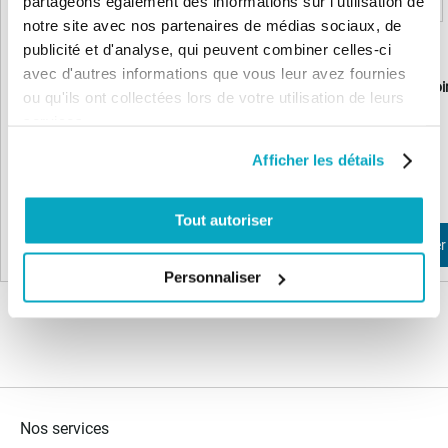
partageons également des informations sur l'utilisation de
notre site avec nos partenaires de médias sociaux, de
publicité et d'analyse, qui peuvent combiner celles-ci
avec d'autres informations que vous leur avez fournies
NICE METROPLEX Groupe
NICE METROPLEX Join
ou qu'ils ont collectées lors de votre utilisation de leurs
étanchéité
services.
34,94 €
16,27 €
Afficher les détails
41,93 €
19,52 €
Tout autoriser
Ajouter au panier
Ajouter au panier
Personnaliser
Nos services