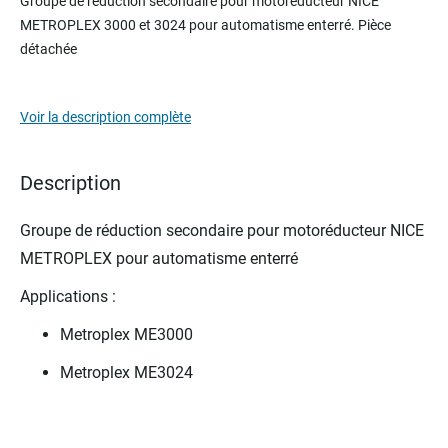
Groupe de réduction secondaire pour motoréducteur NICE
the
METROPLEX 3000 et 3024 pour automatisme enterré. Pièce
beginning
détachée
of
the
images
Voir la description complète
gallery
Description
Groupe de réduction secondaire pour motoréducteur NICE
METROPLEX pour automatisme enterré
Applications :
Metroplex ME3000
Metroplex ME3024