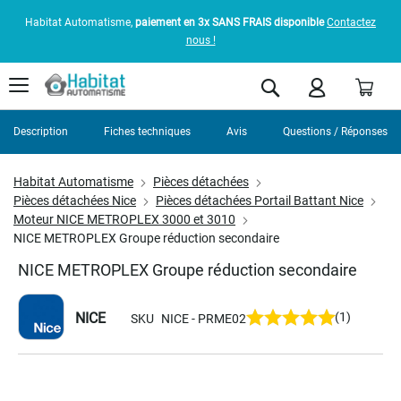
Habitat Automatisme,
paiement en 3x SANS FRAIS disponible
Contactez
nous !
Pani
Rechercher
Description
Fiches techniques
Avis
Questions / Réponses
Habitat Automatisme
Pièces détachées
Pièces détachées Nice
Pièces détachées Portail Battant Nice
Moteur NICE METROPLEX 3000 et 3010
NICE METROPLEX Groupe réduction secondaire
NICE METROPLEX Groupe réduction secondaire
NICE
(1)
SKU
NICE - PRME02
Skip
to
the