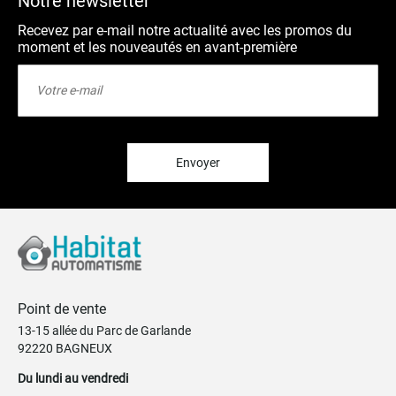
Notre newsletter
Recevez par e-mail notre actualité avec les promos du
moment et les nouveautés en avant-première
Inscription
à
notre
lettre
d’information
:
Envoyer
Point de vente
13-15 allée du Parc de Garlande
92220 BAGNEUX
Du lundi au vendredi