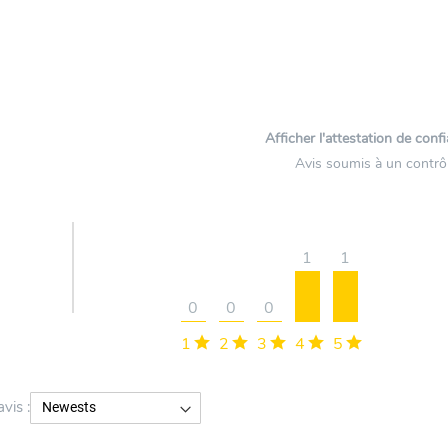
Afficher l'attestation de conf
Avis soumis à un contrô
1
1
0
0
0
1
2
3
4
5
avis :