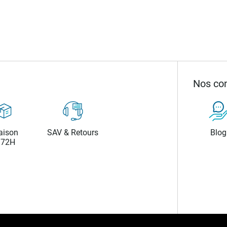
Nos con
aison
SAV & Retours
Blog
/72H