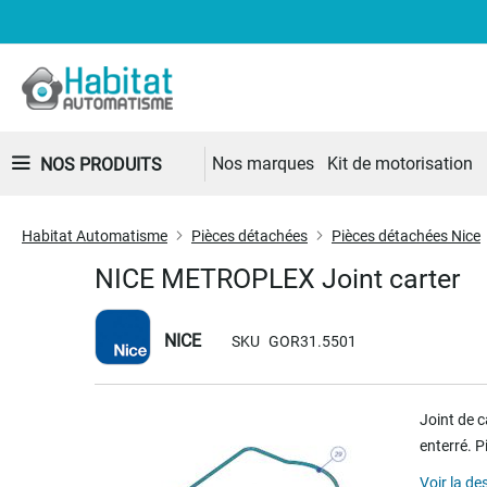
Nos marques
Kit de motorisation
NOS PRODUITS
Habitat Automatisme
Pièces détachées
Pièces détachées Nice
NICE METROPLEX Joint carter
NICE
SKU
GOR31.5501
Skip
Joint de 
to
enterré
. 
the
end
Voir la de