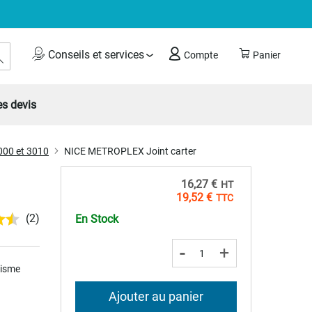
Rechercher
Conseils et services
Compte
Panier
s devis
00 et 3010
NICE METROPLEX Joint carter
16,27 €
19,52 €
(2)
En Stock
-
+
isme
Ajouter au panier