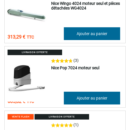
Nice Wingo 4024 moteur seul et pièces
détachées WG4024
261,07 €
Ajouter au panier
313,29 €
LIVRAISON OFFERTE
(3)
Nice Pop 7024 moteur seul
504,85 €
Ajouter au panier
605,82 €
VENTE FLASH
LIVRAISON OFFERTE
(1)