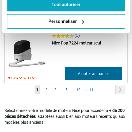
Tout autoriser
417,85 €
Ajouter au panier
501,42 €
Personnaliser
VENTE FLASH
LIVRAISON OFFERTE
(5)
Nice Pop 7224 moteur seul
349,80 €
Ajouter au panier
419,76 €
Page
Page
Suiva
Vous
Page
Page
Page
1
-
2
-
3
...
5
...
10
...
11
lisez
actuellement
Sélectionnez votre modèle de moteur Nice pour accéder à
+ de 200
pièces détachées
, adaptées aussi bien aux moteurs récents qu’aux
la
modèles plus anciens.
page