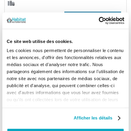
372,32 €
Ajouter au panier
446,78 €
(1)
Ce site web utilise des cookies.
Nice Toona 4024 moteur portail lourd
TO4024
Les cookies nous permettent de personnaliser le contenu
et les annonces, d'offrir des fonctionnalités relatives aux
médias sociaux et d'analyser notre trafic. Nous
partageons également des informations sur l'utilisation de
327,73 €
Ajouter au panier
393,28 €
notre site avec nos partenaires de médias sociaux, de
publicité et d'analyse, qui peuvent combiner celles-ci
avec d'autres informations que vous leur avez fournies
LIVRAISON OFFERTE
ou qu'ils ont collectées lors de votre utilisation de leurs
(3)
services.
Nice Toona 4005 pour portail lourd
moteur TO4005
Afficher les détails