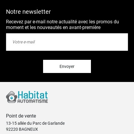
Notre newsletter
Recevez par e-mail notre actualité avec les promos du
moment et les nouveautés en avant-première
Inscription
à
notre
lettre
d’information
:
Envoyer
Point de vente
13-15 allée du Parc de Garlande
92220 BAGNEUX