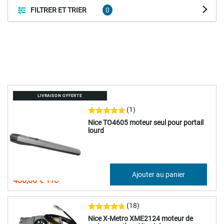
FILTRER ET TRIER
LIVRAISON OFFERTE
(1)
Nice TO4605 moteur seul pour portail
lourd
359,05 €
Ajouter au panier
430,86 €
(18)
Nice X-Metro XME2124 moteur de