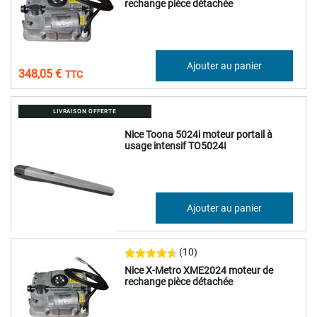
rechange pièce détachée
290,04 €
Ajouter au panier
348,05 €
LIVRAISON OFFERTE
Nice Toona 5024i moteur portail à
usage intensif TO5024I
468,71 €
Ajouter au panier
562,45 €
(10)
Nice X-Metro XME2024 moteur de
rechange pièce détachée