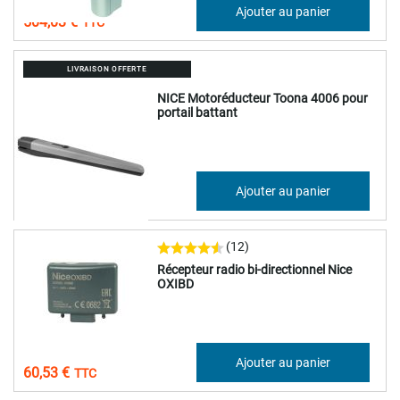
420,02 €
Ajouter au panier
504,03 €
LIVRAISON OFFERTE
NICE Motoréducteur Toona 4006 pour
portail battant
417,85 €
Ajouter au panier
501,42 €
(12)
Récepteur radio bi-directionnel Nice
OXIBD
50,44 €
Ajouter au panier
60,53 €