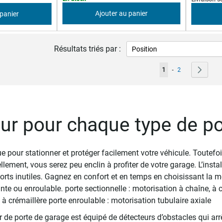
Ajouter au panier
 panier
Résultats triés par :
Page
Vous lisez actuellemen
Page
Page
Suivan
1
-
2
ur pour chaque type de po
e pour stationner et protéger facilement votre véhicule. Toutefois
llement, vous serez peu enclin à profiter de votre garage. L’insta
forts inutiles. Gagnez en confort et en temps en choisissant la m
nte ou enroulable. porte sectionnelle : motorisation à chaîne, à 
 à crémaillère porte enroulable : motorisation tubulaire axiale
 de porte de garage est équipé de détecteurs d’obstacles qui arrê