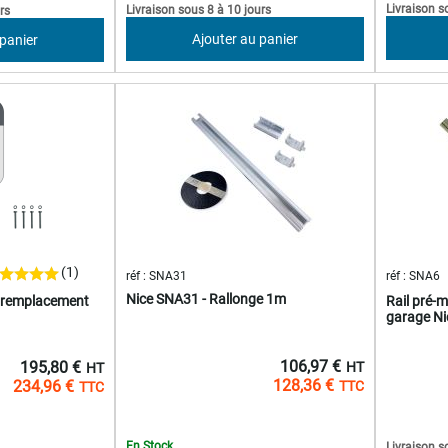
Livraison s
Livraison sous 8 à 10 jours
rs
Ajouter au panier
 panier
(1)
réf : SNA31
réf : SNA6
Nice SNA31 - Rallonge 1m
e remplacement
Rail pré-
garage N
106,97 €
195,80 €
128,36 €
234,96 €
En Stock
Livraison s