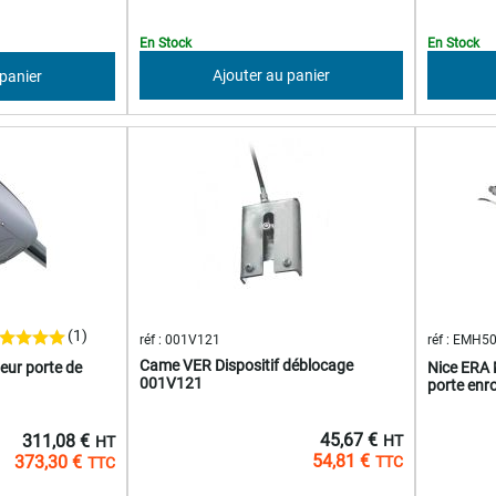
En Stock
En Stock
Ajouter au panier
 panier
(1)
réf : 001V121
réf : EMH5
Came VER Dispositif déblocage
eur porte de
Nice ERA M
001V121
porte en
45,67 €
311,08 €
54,81 €
373,30 €