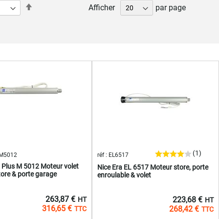
Par
Afficher
par page
ordre
t la page
t
décroissant
(1)
SM5012
réf : EL6517
E Plus M 5012 Moteur volet
Nice Era EL 6517 Moteur store, porte
tore & porte garage
enroulable & volet
263,87 €
223,68 €
316,65 €
268,42 €