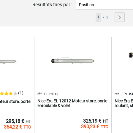
Résultats triés par :
Page
Vous lisez actuellemen
Page
Page
Suivan
1
-
2
(1)
réf : EL12012
réf : EPLU
Nice Era EL 12012 Moteur store, porte
Nice Era 
eur store, porte
enroulable & volet
roulant, s
325,19 €
295,18 €
390,23 €
354,22 €