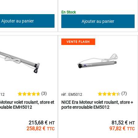
En Stock
Ajouter au panier
Ajouter au panier
VENTE FLASH
(3)
(7)
012
réf : EM5012
oteur volet roulant, store et
NICE Era Moteur volet roulant, store +
roulable EMH5012
porte enroulable EM5012
215,68 €
81,52 €
258,82 €
97,82 €