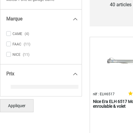
40
articles
Marque
items
CAME
4
items
FAAC
11
items
NICE
11
Prix
réf : ELH6517
Nice Era ELH 6517 Mot
Appliquer
enroulable & volet