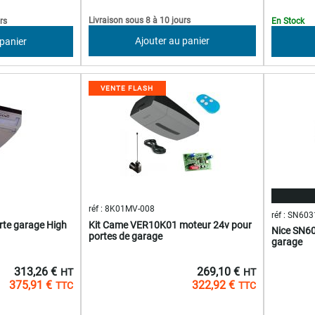
Livraison sous 8 à 10 jours
rs
En Stock
Ajouter au panier
 panier
VENTE FLASH
réf : 8K01MV-008
réf : SN603
rte garage High
Kit Came VER10K01 moteur 24v pour
Nice SN60
portes de garage
garage
313,26 €
269,10 €
375,91 €
322,92 €