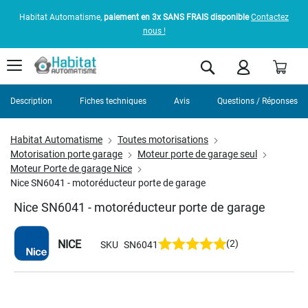
Habitat Automatisme,
paiement en 3x SANS FRAIS disponible
Contactez
nous !
Pani
Rechercher
Description
Fiches techniques
Avis
Questions / Réponses
Habitat Automatisme
Toutes motorisations
Motorisation porte garage
Moteur porte de garage seul
Moteur Porte de garage Nice
Nice SN6041 - motoréducteur porte de garage
Nice SN6041 - motoréducteur porte de garage
NICE
(2)
SKU
SN6041
Skip
to
the