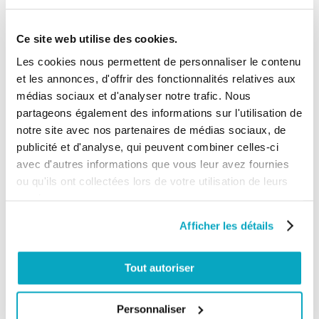
Calculé à partir de 2 avis client(s)
Ce site web utilise des cookies.
Trier les avis :
Les cookies nous permettent de personnaliser le contenu
et les annonces, d'offrir des fonctionnalités relatives aux
médias sociaux et d'analyser notre trafic. Nous
Client anonyme
publié le 15/04/2022
suite à une
partageons également des informations sur l'utilisation de
commande du 05/04/2022
5/5
notre site avec nos partenaires de médias sociaux, de
publicité et d'analyse, qui peuvent combiner celles-ci
Super très rapide à installer
avec d'autres informations que vous leur avez fournies
ou qu'ils ont collectées lors de votre utilisation de leurs
services.
Client anonyme
publié le 21/02/2018
suite à une
commande du 02/02/2018
Afficher les détails
5/5
le seul problème , je n'ai recu le récepteur c'est
Tout autoriser
normale
Personnaliser