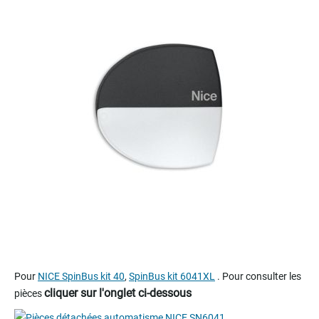
end
of
the
images
gallery
Skip
to
Pour
NICE SpinBus kit 40
,
SpinBus kit 6041XL
. Pour consulter les
the
cliquer sur l'onglet ci-dessous
pièces
beginning
of