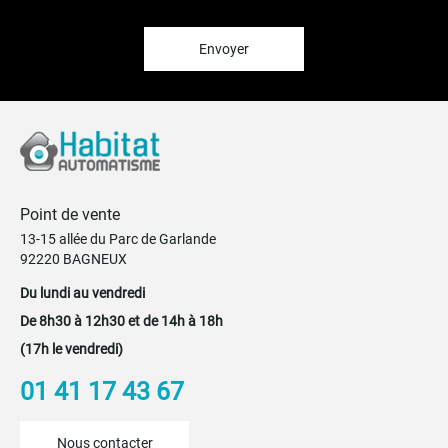
lettre
d’information
:
Envoyer
Point de vente
13-15 allée du Parc de Garlande
92220 BAGNEUX
Du lundi au vendredi
De 8h30 à 12h30 et de 14h à 18h
(17h le vendredi)
01 41 17 43 67
Nous contacter