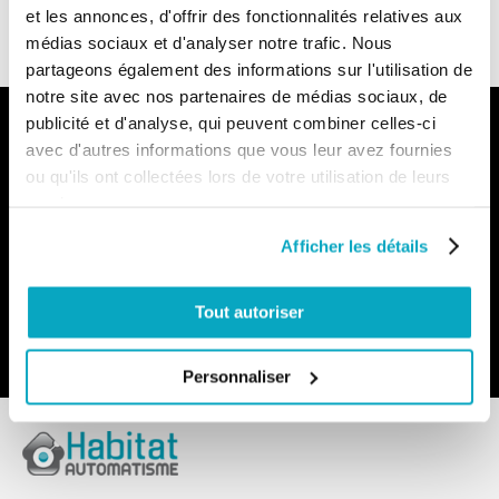
Blog
FAQ
et les annonces, d'offrir des fonctionnalités relatives aux
médias sociaux et d'analyser notre trafic. Nous
partageons également des informations sur l'utilisation de
notre site avec nos partenaires de médias sociaux, de
publicité et d'analyse, qui peuvent combiner celles-ci
Notre newsletter
avec d'autres informations que vous leur avez fournies
Recevez par e-mail notre actualité avec les promos du
ou qu'ils ont collectées lors de votre utilisation de leurs
moment et les nouveautés en avant-première
services.
Inscription
Afficher les détails
à
notre
lettre
Tout autoriser
d’information
:
Envoyer
Personnaliser