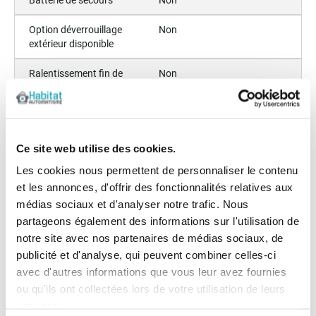
Option déverrouillage
Non
extérieur disponible
Ralentissement fin de
Non
course
Temps ouverture (s)
18
Sous Titre
Puiss. 150W - moteur 230V
Ce site web utilise des cookies.
- 2émet.
Les cookies nous permettent de personnaliser le contenu
et les annonces, d'offrir des fonctionnalités relatives aux
Hors gabarit
Non
médias sociaux et d'analyser notre trafic. Nous
Largeur maximum du
400
partageons également des informations sur l'utilisation de
vantail (cm)
notre site avec nos partenaires de médias sociaux, de
publicité et d'analyse, qui peuvent combiner celles-ci
Poids maximum du Vantail
800
avec d'autres informations que vous leur avez fournies
(Kg)
ou qu'ils ont collectées lors de votre utilisation de leurs
services.
Angle d'ouverture maximum
90