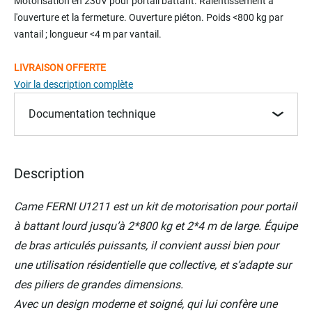
Motorisation en 230V pour portail battant. Ralentissement à
the
l'ouverture et la fermeture. Ouverture piéton. Poids <800 kg par
beginning
vantail ; longueur <4 m par vantail.
of
the
LIVRAISON OFFERTE
images
gallery
Voir la description complète
Documentation technique
Description
Came FERNI U1211 est un kit de motorisation pour portail
à battant lourd jusqu’à 2*800 kg et 2*4 m de large. Équipe
de bras articulés puissants, il convient aussi bien pour
une utilisation résidentielle que collective, et s’adapte sur
des piliers de grandes dimensions.
Avec un design moderne et soigné, qui lui confère une