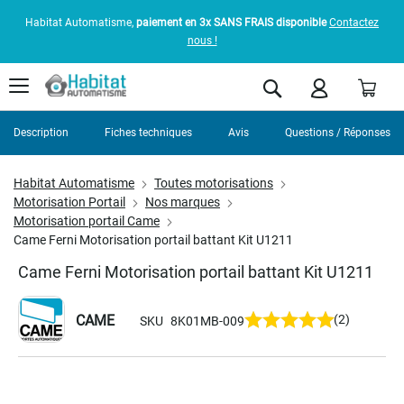
Habitat Automatisme,
paiement en 3x SANS FRAIS disponible
Contactez
nous !
Pani
Rechercher
Description
Fiches techniques
Avis
Questions / Réponses
Habitat Automatisme
Toutes motorisations
Motorisation Portail
Nos marques
Motorisation portail Came
Came Ferni Motorisation portail battant Kit U1211
Came Ferni Motorisation portail battant Kit U1211
CAME
(2)
SKU
8K01MB-009
Skip
to
the