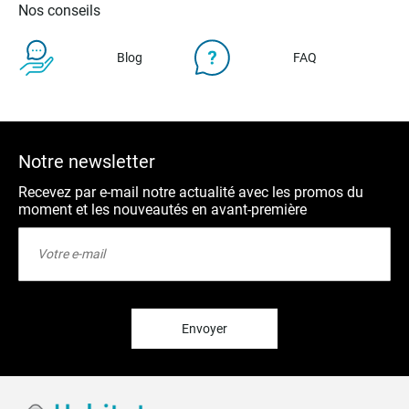
Nos conseils
Blog
FAQ
Notre newsletter
Recevez par e-mail notre actualité avec les promos du
moment et les nouveautés en avant-première
Inscription
à
notre
lettre
d’information
:
Envoyer