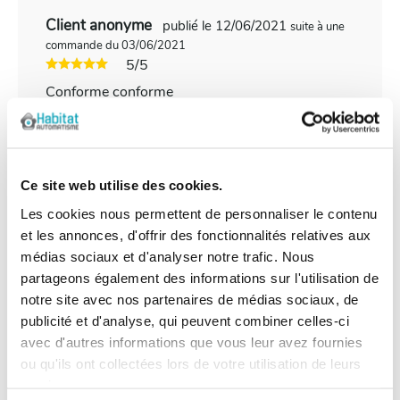
Client anonyme
publié le 12/06/2021
suite à une
commande du 03/06/2021
5/5
Conforme conforme
Client anonyme
publié le 01/04/2021
suite à une
commande du 04/02/2021
Ce site web utilise des cookies.
4/5
Les cookies nous permettent de personnaliser le contenu
Correct
et les annonces, d'offrir des fonctionnalités relatives aux
médias sociaux et d'analyser notre trafic. Nous
partageons également des informations sur l'utilisation de
Client anonyme
publié le 11/11/2020
suite à une
notre site avec nos partenaires de médias sociaux, de
commande du 31/10/2020
publicité et d'analyse, qui peuvent combiner celles-ci
5/5
avec d'autres informations que vous leur avez fournies
Câble antenne de qualité
ou qu'ils ont collectées lors de votre utilisation de leurs
services.