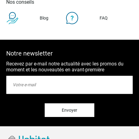
Nos conseils
Blog
FAQ
Notre newsletter
Recevez par e-mail notre actualité avec les promos du
moment et les nouveautés en avant-première
Inscription
à
notre
lettre
d’information
:
Envoyer