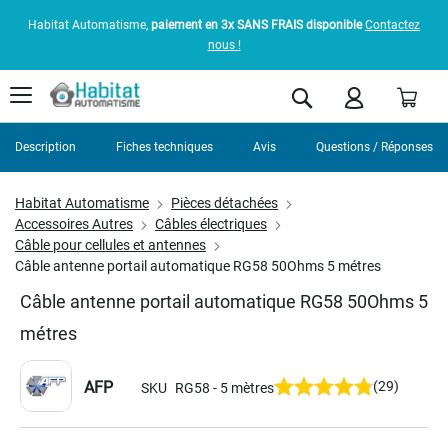
Habitat Automatisme,
paiement en 3x SANS FRAIS disponible
Contactez
nous !
Pani
Rechercher
Description
Fiches techniques
Avis
Questions / Réponses
Habitat Automatisme
Pièces détachées
Accessoires Autres
Câbles électriques
Câble pour cellules et antennes
Câble antenne portail automatique RG58 50Ohms 5 métres
Câble antenne portail automatique RG58 50Ohms 5
métres
AFP
(29)
SKU
RG58 - 5 mètres
Skip