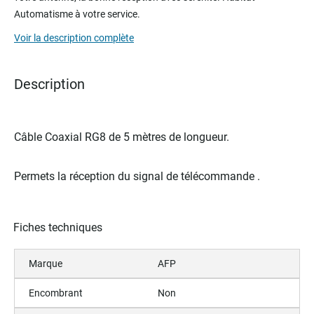
beginning
Automatisme à votre service.
of
the
Voir la description complète
images
gallery
Description
Câble Coaxial RG8 de 5 mètres de longueur.
Permets la réception du signal de télécommande .
Fiches techniques
Marque
AFP
Encombrant
Non