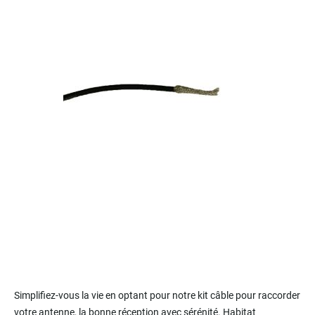
to
the
end
of
the
images
gallery
Skip
to
Simplifiez-vous la vie en optant pour notre kit câble pour raccorder
the
votre antenne, la bonne réception avec sérénité. Habitat