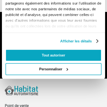
partageons également des informations sur l'utilisation de
notre site avec nos partenaires de médias sociaux, de
publicité et d'analyse, qui peuvent combiner celles-ci
avec d'autres informations que vous leur avez fournies
Notre newsletter
ou qu'ils ont collectées lors de votre utilisation de leurs
Recevez par e-mail notre actualité avec les promos du
services.
moment et les nouveautés en avant-première
Afficher les détails
Inscription
à
notre
Tout autoriser
lettre
d’information
:
Envoyer
Personnaliser
Point de vente