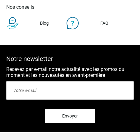
Nos conseils
Blog
FAQ
Notre newsletter
Recevez par e-mail notre actualité avec les promos du
moment et les nouveautés en avant-première
Inscription
à
notre
lettre
d’information
:
Envoyer