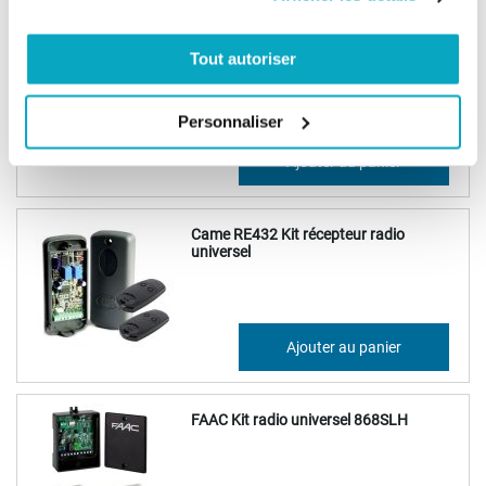
Came RE862 - Kit radio universel
Tout autoriser
Personnaliser
186,79 €
Ajouter au panier
224,15 €
Came RE432 Kit récepteur radio
universel
158,60 €
Ajouter au panier
190,32 €
FAAC Kit radio universel 868SLH