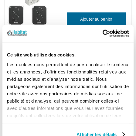
137,52 €
Ajouter au panier
165,03 €
Nice TT2D+FLO4RE Kit rénovation
télécommande
Ce site web utilise des cookies.
Les cookies nous permettent de personnaliser le contenu
137,52 €
Ajouter au panier
et les annonces, d'offrir des fonctionnalités relatives aux
165,03 €
médias sociaux et d'analyser notre trafic. Nous
partageons également des informations sur l'utilisation de
(2)
notre site avec nos partenaires de médias sociaux, de
Nice TT2D+FLO2RE Kit rénovation
publicité et d'analyse, qui peuvent combiner celles-ci
télécommande
avec d'autres informations que vous leur avez fournies
ou qu'ils ont collectées lors de votre utilisation de leurs
services.
116,20 €
Ajouter au panier
139,44 €
Afficher les détails