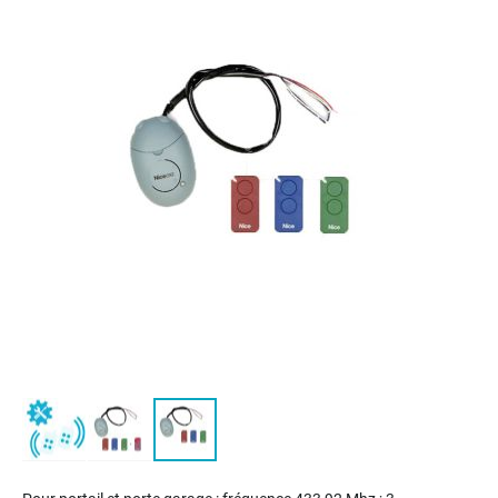
end
of
the
images
gallery
Skip
to