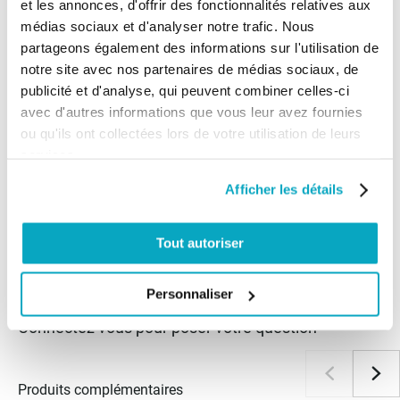
et les annonces, d'offrir des fonctionnalités relatives aux
Trier les avis :
médias sociaux et d'analyser notre trafic. Nous
partageons également des informations sur l'utilisation de
notre site avec nos partenaires de médias sociaux, de
publicité et d'analyse, qui peuvent combiner celles-ci
Client anonyme
publié le 17/05/2018
suite à une
avec d'autres informations que vous leur avez fournies
commande du 07/05/2018
5/5
ou qu'ils ont collectées lors de votre utilisation de leurs
services.
tres bien
Afficher les détails
Tout autoriser
Les questions / réponses
Pas encore de questions
Personnaliser
Connectez vous pour poser votre question
Produits complémentaires