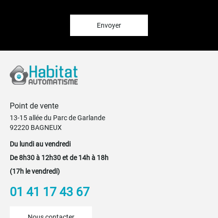
lettre
d’information
:
Envoyer
Point de vente
13-15 allée du Parc de Garlande
92220 BAGNEUX
Du lundi au vendredi
De 8h30 à 12h30 et de 14h à 18h
(17h le vendredi)
01 41 17 43 67
Nous contacter