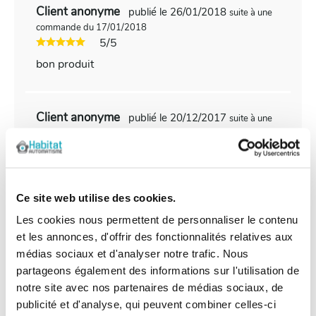
Client anonyme
publié le 26/01/2018
suite à une
commande du 17/01/2018
5/5
bon produit
Client anonyme
publié le 20/12/2017
suite à une
commande du 09/12/2017
5/5
Conforme à l'origine
Ce site web utilise des cookies.
Les cookies nous permettent de personnaliser le contenu
Client anonyme
publié le 08/09/2017
suite à une
et les annonces, d'offrir des fonctionnalités relatives aux
commande du 29/08/2017
3/5
médias sociaux et d'analyser notre trafic. Nous
partageons également des informations sur l'utilisation de
système de fixation trop léger
notre site avec nos partenaires de médias sociaux, de
publicité et d'analyse, qui peuvent combiner celles-ci