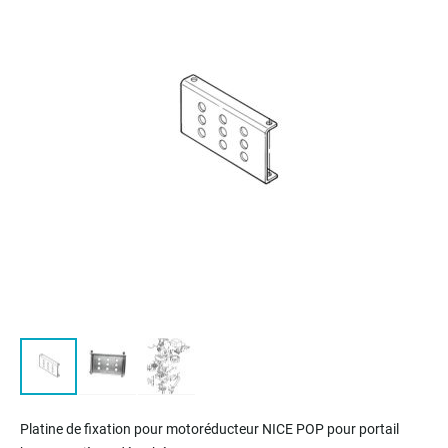
of
the
images
gallery
Skip
to
Platine de fixation
pour motoréducteur NICE POP pour portail
the