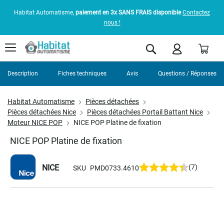
Habitat Automatisme,
paiement en 3x SANS FRAIS disponible
Contactez
nous !
Pani
Rechercher
Description
Fiches techniques
Avis
Questions / Réponses
Habitat Automatisme
Pièces détachées
Pièces détachées Nice
Pièces détachées Portail Battant Nice
Moteur NICE POP
NICE POP Platine de fixation
NICE POP Platine de fixation
NICE
(7)
SKU
PMD0733.4610
Skip
to
the
end