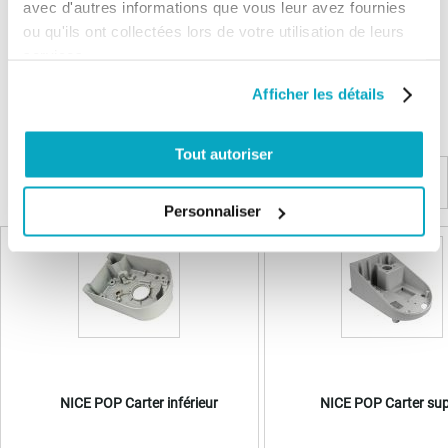
avec d'autres informations que vous leur avez fournies
ou qu'ils ont collectées lors de votre utilisation de leurs
services.
Les questions / réponses
Pas encore de questions
Afficher les détails
Connectez vous pour poser votre question
Tout autoriser
Produits complémentaires
Personnaliser
NICE POP Carter inférieur
NICE POP Carter sup