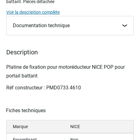
battant
. Pièces détachée
beginning
of
Voir la description complète
the
images
Documentation technique
gallery
Description
Platine de fixation
pour motoréducteur NICE POP pour
portail battant
Réf constructeur : PMD0733.4610
Fiches techniques
Marque
NICE
Encombrant
Non