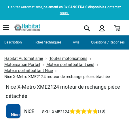
Habitat Automatisme,
paiement en 3x SANS FRAIS disponible
Contactez
nous !
Pani
Rechercher
Description
Fiches techniques
Avis
Questions / Réponses
Habitat Automatisme
Toutes motorisations
Motorisation Portail
Moteur portail battant seul
Moteur portail battant Nice
Nice X-Metro XME2124 moteur de rechange pièce détachée
Nice X-Metro XME2124 moteur de rechange pièce
détachée
NICE
(18)
SKU
XME2124
Skip