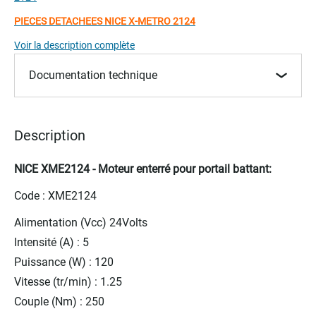
beginning
of
PIECES DETACHEES NICE X-METRO 2124
the
Voir la description complète
images
gallery
Documentation technique
Description
NICE XME2124 - Moteur enterré pour portail battant:
Code : XME2124
Alimentation (Vcc) 24Volts
Intensité (A) : 5
Puissance (W) : 120
Vitesse (tr/min) : 1.25
Couple (Nm) : 250