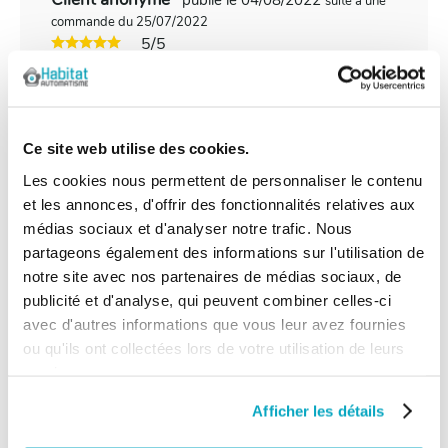
publié le 04/08/2022
suite à une
commande du 25/07/2022
5/5
Produit conforme à mes attentes
Client anonyme
Ce site web utilise des cookies.
publié le 26/09/2021
suite à une
commande du 09/09/2021
Les cookies nous permettent de personnaliser le contenu
5/5
et les annonces, d'offrir des fonctionnalités relatives aux
Satisfait de votre service
médias sociaux et d'analyser notre trafic. Nous
partageons également des informations sur l'utilisation de
notre site avec nos partenaires de médias sociaux, de
Client anonyme
publié le 31/07/2021
publicité et d'analyse, qui peuvent combiner celles-ci
suite à une
commande du 20/07/2021
avec d'autres informations que vous leur avez fournies
5/5
ou qu'ils ont collectées lors de votre utilisation de leurs
services.
rien à ajouter
Afficher les détails