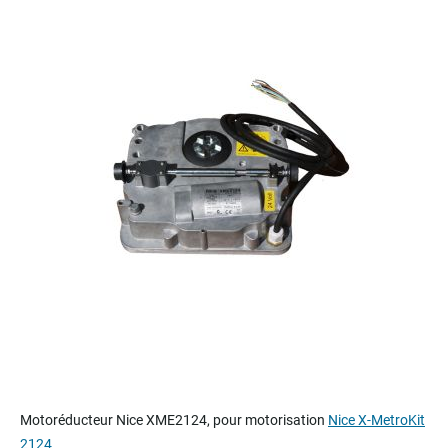
to
the
end
of
the
images
gallery
Skip
to
Motoréducteur Nice XME2124, pour motorisation
Nice X-MetroKit
the
2124