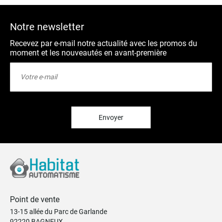
Notre newsletter
Recevez par e-mail notre actualité avec les promos du
moment et les nouveautés en avant-première
Inscription
à
notre
lettre
d’information
:
Envoyer
Point de vente
13-15 allée du Parc de Garlande
92220 BAGNEUX