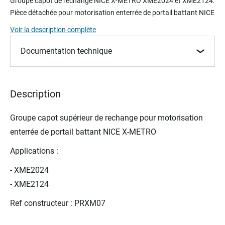
Groupe capot de rechange NICE X-METRO XME2024 et XME2124.
the
Pièce détachée pour motorisation enterrée de portail battant NICE
beginning
of
Voir la description complète
the
images
Documentation technique
gallery
Description
Groupe capot supérieur de rechange pour motorisation
enterrée de portail battant NICE X-METRO
Applications :
- XME2024
- XME2124
Ref constructeur : PRXM07