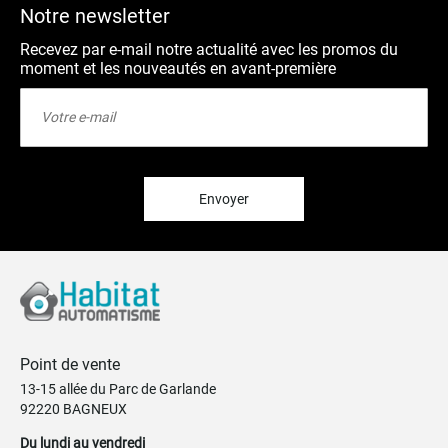
Notre newsletter
Recevez par e-mail notre actualité avec les promos du
moment et les nouveautés en avant-première
Inscription
à
notre
lettre
d’information
:
Envoyer
Point de vente
13-15 allée du Parc de Garlande
92220 BAGNEUX
Du lundi au vendredi