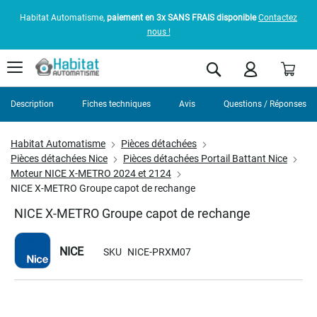
Habitat Automatisme,
paiement en 3x SANS FRAIS disponible
Contactez
nous !
Pani
Rechercher
Description
Fiches techniques
Avis
Questions / Réponses
Habitat Automatisme
Pièces détachées
Pièces détachées Nice
Pièces détachées Portail Battant Nice
Moteur NICE X-METRO 2024 et 2124
NICE X-METRO Groupe capot de rechange
NICE X-METRO Groupe capot de rechange
NICE
SKU
NICE-PRXM07
Skip
to
the