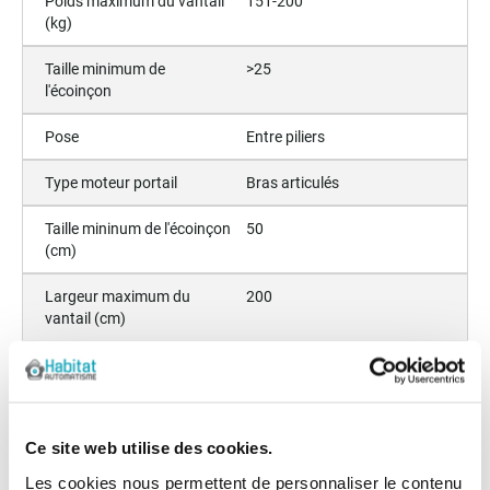
Poids maximum du vantail
151-200
(kg)
Taille minimum de
>25
l'écoinçon
Pose
Entre piliers
Type moteur portail
Bras articulés
Taille mininum de l'écoinçon
50
(cm)
Largeur maximum du
200
vantail (cm)
Poids maximum du Vantail
200
(Kg)
Angle d'ouverture maximum
110
Ce site web utilise des cookies.
(degrès)
Les cookies nous permettent de personnaliser le contenu