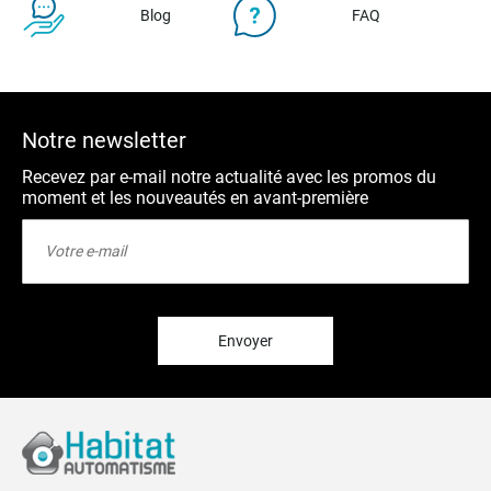
Blog
FAQ
Notre newsletter
Recevez par e-mail notre actualité avec les promos du
moment et les nouveautés en avant-première
Inscription
à
notre
lettre
d’information
:
Envoyer