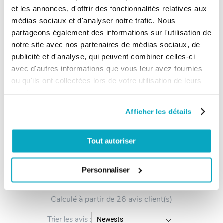
Cote C maximum (cm)
25
et les annonces, d'offrir des fonctionnalités relatives aux
médias sociaux et d'analyser notre trafic. Nous
Temps ouverture (s)
<23
partageons également des informations sur l'utilisation de
notre site avec nos partenaires de médias sociaux, de
Vitesse
1,68
publicité et d'analyse, qui peuvent combiner celles-ci
avec d'autres informations que vous leur avez fournies
ou qu'ils ont collectées lors de votre utilisation de leurs
Les avis clients - 26 avis
services.
Afficher les détails
Afficher l'attestation de confiance
Tout autoriser
Avis soumis à un contrôle
4.5
/5
Personnaliser
Calculé à partir de 26 avis client(s)
Trier les avis :