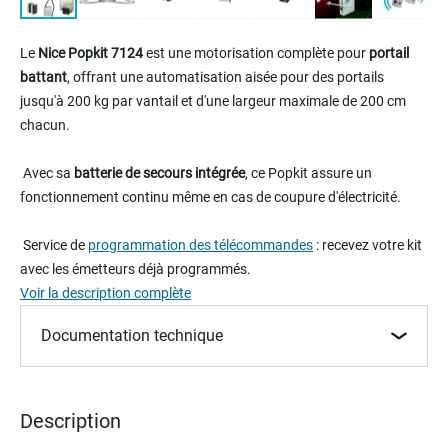
Skip
to
Le
Nice Popkit 7124
est une motorisation complète pour
portail
the
battant
, offrant une automatisation aisée pour des portails
beginning
jusqu'à 200 kg par vantail et d'une largeur maximale de 200 cm
of
chacun.
the
images
gallery
Avec sa
batterie de secours intégrée
, ce Popkit assure un
fonctionnement continu même en cas de coupure d'électricité.
Service de
programmation des télécommandes
: recevez votre kit
avec les émetteurs déjà programmés.
Voir la description complète
Documentation technique
Description