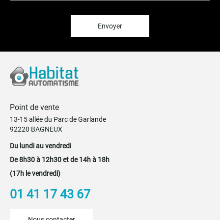
lettre
d’information
:
Envoyer
Point de vente
13-15 allée du Parc de Garlande
92220 BAGNEUX
Du lundi au vendredi
De 8h30 à 12h30 et de 14h à 18h
(17h le vendredi)
01 41 17 43 67
Nous contacter