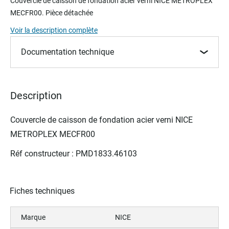
Couvercle de caisson de fondation acier verni NICE METROPLEX
the
MECFR00
. Pièce détachée
beginning
of
Voir la description complète
the
images
Documentation technique
gallery
Description
Couvercle de caisson de fondation acier verni NICE
METROPLEX
MECFR00
Réf constructeur : PMD1833.46103
Fiches techniques
Marque
NICE