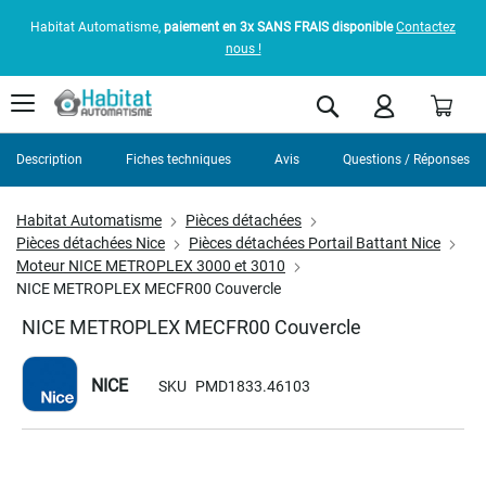
Habitat Automatisme,
paiement en 3x SANS FRAIS disponible
Contactez
nous !
Pani
Rechercher
Description
Fiches techniques
Avis
Questions / Réponses
Habitat Automatisme
Pièces détachées
Pièces détachées Nice
Pièces détachées Portail Battant Nice
Moteur NICE METROPLEX 3000 et 3010
NICE METROPLEX MECFR00 Couvercle
NICE METROPLEX MECFR00 Couvercle
NICE
SKU
PMD1833.46103
Skip
to
the