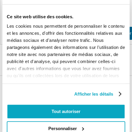
2,59 €
2,59 €
3,11 €
3,11 €
Ce site web utilise des cookies.
Les cookies nous permettent de personnaliser le contenu
et les annonces, d'offrir des fonctionnalités relatives aux
Ajouter au panier
Ajouter au panier
médias sociaux et d'analyser notre trafic. Nous
partageons également des informations sur l'utilisation de
notre site avec nos partenaires de médias sociaux, de
publicité et d'analyse, qui peuvent combiner celles-ci
avec d'autres informations que vous leur avez fournies
ou qu'ils ont collectées lors de votre utilisation de leurs
services.
Nos services
Afficher les détails
Paiement
Paiement en
100% sécurisé
3x sans frais
Tout autoriser
Livraison
SAV & Retours
24/72H
Personnaliser