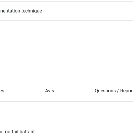
entation technique
es
Avis
Questions / Répo
our
portail battant