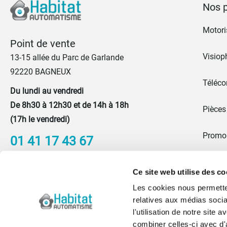
Nos p
Motoris
Point de vente
Visiop
13-15 allée du Parc de Garlande
92220 BAGNEUX
Téléc
Du lundi au vendredi
De 8h30 à 12h30 et de 14h à 18h
Pièces
(17h le vendredi)
Promo
01 41 17 43 67
Portes
Nous contacter
Ce site web utilise des co
Les cookies nous permetten
Blog
relatives aux médias socia
l'utilisation de notre site
Qui s
combiner celles-ci avec d'