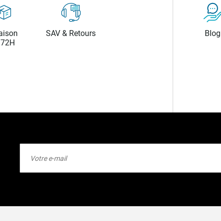
aison
SAV & Retours
Blog
/72H
Inscription
à
notre
lettre
d’information
: