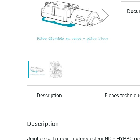
of
the
Docum
images
gallery
Skip
to
Description
Fiches techniqu
the
beginning
of
the
Description
images
gallery
Joint de carter pour motoréducteur NICE HYPPO p