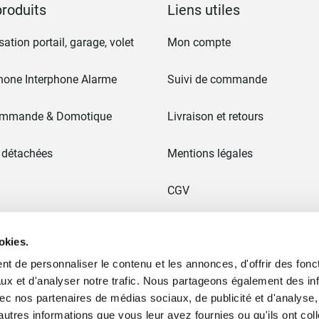
roduits
Liens utiles
ation portail, garage, volet
Mon compte
hone Interphone Alarme
Suivi de commande
ommande & Domotique
Livraison et retours
 détachées
Mentions légales
CGV
 & Portails
Paiement en 3x sans frais
okies.
t de personnaliser le contenu et les annonces, d'offrir des fonct
Ancien site
ux et d'analyser notre trafic. Nous partageons également des in
 avec nos partenaires de médias sociaux, de publicité et d'analyse
ommes nous ?
Plan du site
autres informations que vous leur avez fournies ou qu'ils ont col