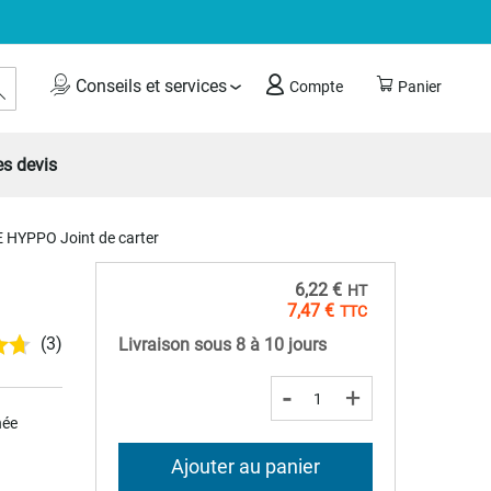
Rechercher
Conseils et services
Compte
Panier
s devis
 HYPPO Joint de carter
6,22 €
7,47 €
(3)
Livraison sous 8 à 10 jours
-
+
hée
Ajouter au panier