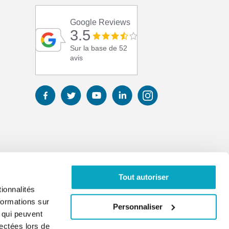
Google Reviews
3.5
Sur la base de 52
avis
Tout autoriser
ionnalités
formations sur
Personnaliser
, qui peuvent
lectées lors de