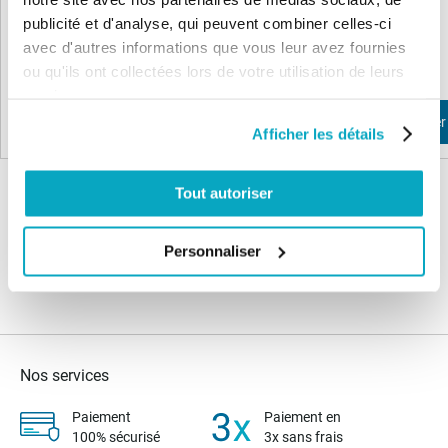
publicité et d'analyse, qui peuvent combiner celles-ci
389,79 €
298,24 €
avec d'autres informations que vous leur avez fournies
467,75 €
357,89 €
ou qu'ils ont collectées lors de votre utilisation de leurs
services.
Ajouter au panier
Ajouter au panier
Afficher les détails
Tout autoriser
Personnaliser
Nos services
Paiement
Paiement en
100% sécurisé
3x sans frais