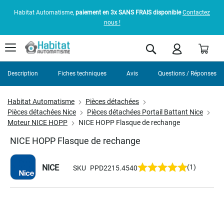
Habitat Automatisme,
paiement en 3x SANS FRAIS disponible
Contactez
nous !
Pani
Rechercher
Description
Fiches techniques
Avis
Questions / Réponses
Habitat Automatisme
Pièces détachées
Pièces détachées Nice
Pièces détachées Portail Battant Nice
Moteur NICE HOPP
NICE HOPP Flasque de rechange
NICE HOPP Flasque de rechange
NICE
(1)
SKU
PPD2215.4540
Skip
to
the
end