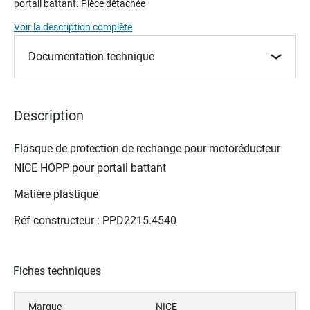
portail battant. Pièce détachée
beginning
of
Voir la description complète
the
images
Documentation technique
gallery
Description
Flasque de protection de rechange pour motoréducteur
NICE HOPP pour
portail battant
Matière plastique
Réf constructeur : PPD2215.4540
Fiches techniques
Marque
NICE