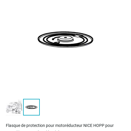
of
the
images
gallery
Skip
to
Flasque de protection pour motoréducteur NICE HOPP pour
the