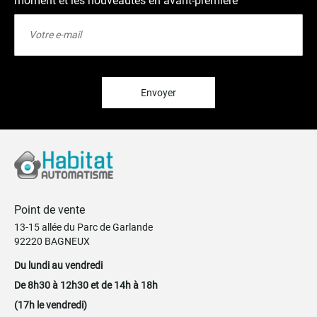
moment et les nouveautés en avant-première
Inscription
à
notre
lettre
d’information
:
Envoyer
Point de vente
13-15 allée du Parc de Garlande
92220 BAGNEUX
Du lundi au vendredi
De 8h30 à 12h30 et de 14h à 18h
(17h le vendredi)