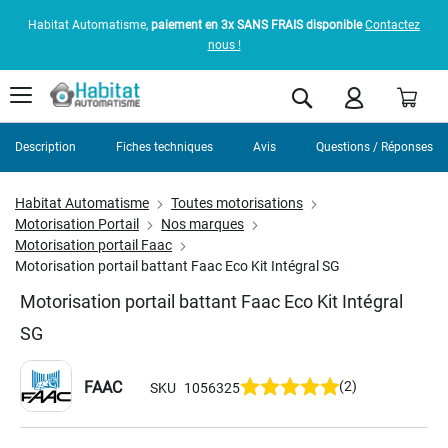
Habitat Automatisme,
paiement en 3x SANS FRAIS disponible
Contactez
nous !
Pani
Rechercher
Description
Fiches techniques
Avis
Questions / Réponses
Habitat Automatisme
Toutes motorisations
Motorisation Portail
Nos marques
Motorisation portail Faac
Motorisation portail battant Faac Eco Kit Intégral SG
Motorisation portail battant Faac Eco Kit Intégral
SG
FAAC
(2)
SKU
1056325
Skip