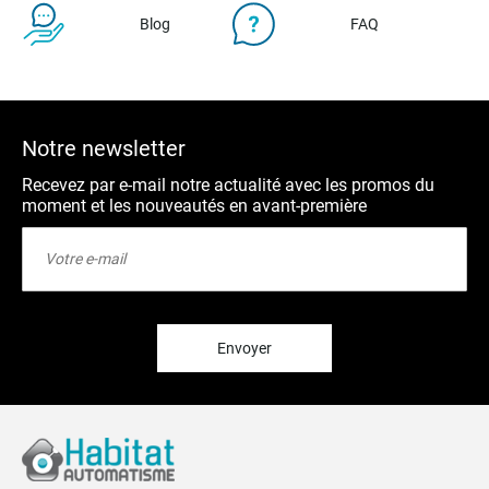
Blog
FAQ
Notre newsletter
Recevez par e-mail notre actualité avec les promos du
moment et les nouveautés en avant-première
Inscription
à
notre
lettre
d’information
:
Envoyer