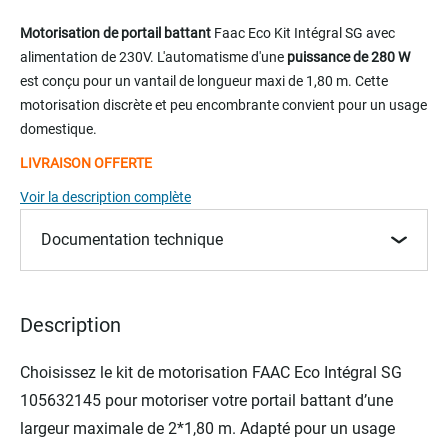
Skip
to
Motorisation de portail battant
Faac Eco Kit Intégral SG avec
the
alimentation de 230V. L'automatisme d'une
puissance de 280 W
beginning
est conçu pour un vantail de longueur maxi de 1,80 m. Cette
of
motorisation discrète et peu encombrante convient pour un usage
the
domestique.
images
gallery
LIVRAISON OFFERTE
Voir la description complète
Documentation technique
Description
Choisissez le kit de motorisation FAAC Eco Intégral SG
105632145 pour motoriser votre portail battant d’une
largeur maximale de 2*1,80 m. Adapté pour un usage