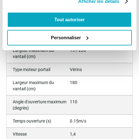
Afficher les détails
Ralentissement fin de
Oui
course
Tout autoriser
Angle d'ouverture maximum
91-110
(degrès)
Personnaliser
Largeur maximum du
151-220
vantail (cm)
Type moteur portail
Vérins
Largeur maximum du
180
vantail (cm)
Angle d'ouverture maximum
110
(degrès)
Temps ouverture (s)
0.15m/s
Vitesse
1,4