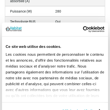
absorbée (A)
Puissance (W)
280
Technologie BUS
Oui
Hauteur
195
Profondeur (mm)
90
Ce site web utilise des cookies.
Largeur (mm)
1000
Les cookies nous permettent de personnaliser le contenu
et les annonces, d'offrir des fonctionnalités relatives aux
Cycle / jour
30%
médias sociaux et d'analyser notre trafic. Nous
partageons également des informations sur l'utilisation de
Couple (Nm)
320
notre site avec nos partenaires de médias sociaux, de
Ouverture partielle
Oui
publicité et d'analyse, qui peuvent combiner celles-ci
avec d'autres informations que vous leur avez fournies
Batterie de secours
Non
ou qu'ils ont collectées lors de votre utilisation de leurs
services.
Option déverrouillage
Non
extérieur disponible