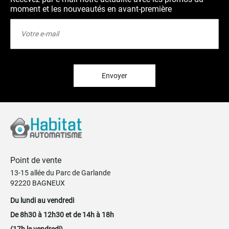
moment et les nouveautés en avant-première
Inscription
à
notre
lettre
d’information
:
Envoyer
Point de vente
13-15 allée du Parc de Garlande
92220 BAGNEUX
Du lundi au vendredi
De 8h30 à 12h30 et de 14h à 18h