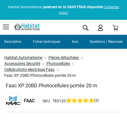
Habitat Automatisme,
paiement en 3x SANS FRAIS disponible
Contactez
nous !
Pani
Rechercher
Description
Fiches techniques
Avis
Questions / Réponses
Habitat Automatisme
Pièces détachées
Accessoires Sécurité
Photocellules
Cellule photo-electrique Faac
Faac XP 20BD Photocellules portée 20 m
Faac XP 20BD Photocellules portée 20 m
FAAC
(3)
SKU
785120
Skip
to
the