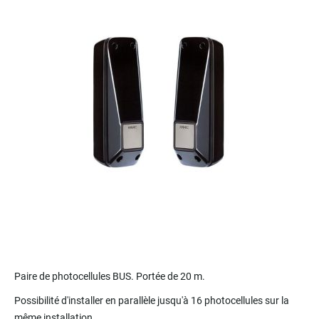
end
of
the
images
gallery
Skip
to
Paire de photocellules BUS. Portée de 20 m.
the
Possibilité d'installer en parallèle jusqu'à 16 photocellules sur la
beginning
of
même installation.