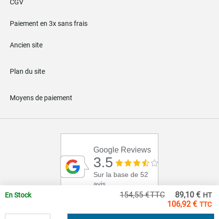
CGV
Paiement en 3x sans frais
Ancien site
Plan du site
Moyens de paiement
Google Reviews
3.5
Sur la base de 52
avis
Pri
154,55 €
89,10 €
En Stock
Spé
106,92 €