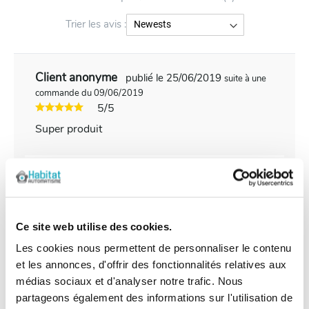
Trier les avis :
Client anonyme
publié le 25/06/2019
suite à une
commande du 09/06/2019
5/5
Super produit
Client anonyme
publié le 01/12/2018
suite à une
commande du 21/11/2018
5/5
Ce site web utilise des cookies.
Bon et sérieux
Les cookies nous permettent de personnaliser le contenu
et les annonces, d'offrir des fonctionnalités relatives aux
médias sociaux et d'analyser notre trafic. Nous
Client anonyme
publié le 07/07/2018
suite à une
partageons également des informations sur l'utilisation de
commande du 09/06/2018