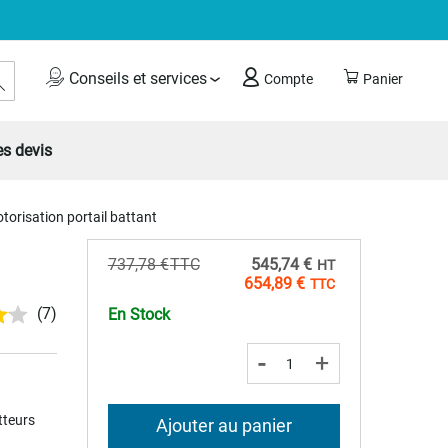
Rechercher
Conseils et services
Compte
Panier
s devis
orisation portail battant
Prix
737,78 €
545,74 €
Spécial
654,89 €
(7)
En Stock
-
+
tteurs
Ajouter au panier