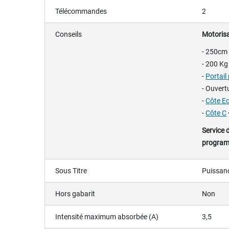
Télécommandes
2
Conseils
Motorisa
- 250cm 
- 200 Kg
-
Portail 
- Ouvert
-
Côte E
-
Côte C
Service 
progra
Sous Titre
Puissanc
Hors gabarit
Non
Intensité maximum absorbée (A)
3,5