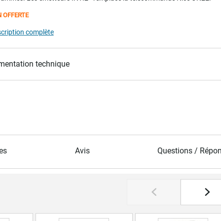
N OFFERTE
scription complète
entation technique
es
Avis
Questions / Répo