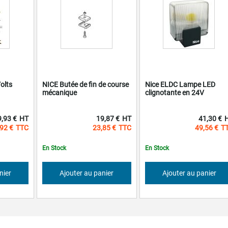
olts
NICE Butée de fin de course
Nice ELDC Lampe LED
mécanique
clignotante en 24V
9,93 €
19,87 €
41,30 €
92 €
23,85 €
49,56 €
En Stock
En Stock
nier
Ajouter au panier
Ajouter au panier