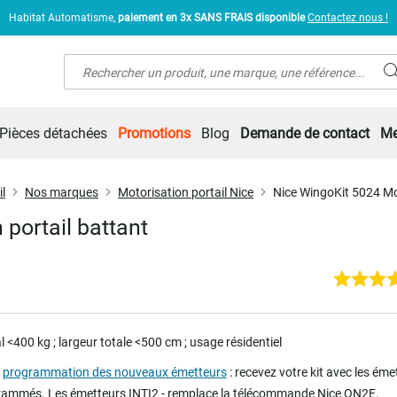
Habitat Automatisme,
paiement en 3x SANS FRAIS disponible
Contactez nous !
Rechercher
Pièces détachées
Promotions
Blog
Demande de contact
Me
l
Nos marques
Motorisation portail Nice
Nice WingoKit 5024 Mot
portail battant
l <400 kg ; largeur totale <500 cm ; usage résidentiel
e
programmation des nouveaux émetteurs
: recevez votre kit avec les éme
grammés.
Les émetteurs INTI2 -
remplace la télécommande Nice ON2E.