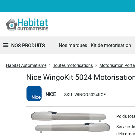
Nos marques
Kit de motorisation
NOS PRODUITS
Habitat Automatisme
Toutes motorisations
Motorisation Portai
Nice WingoKit 5024 Motorisation 
NICE
SKU
WINGO5024KCE
Skip
Poids tota
to
the
Service d
end
déjà pro