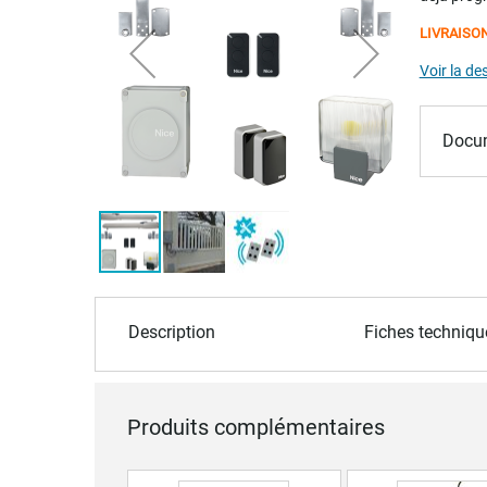
of
LIVRAISO
the
images
Voir la de
gallery
Docum
Skip
to
Description
Fiches techniqu
the
beginning
of
the
Produits complémentaires
images
gallery