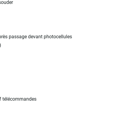
 souder
près passage devant photocellules
)
auf télécommandes