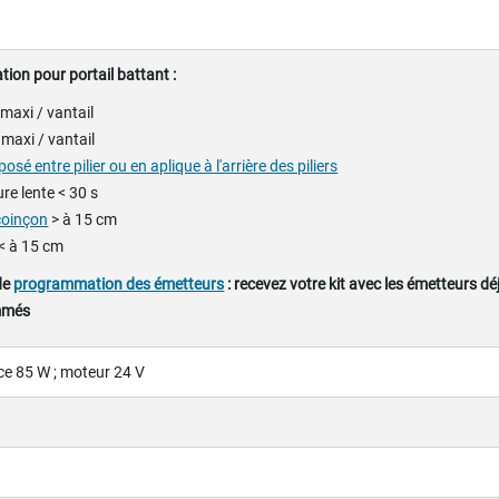
tion pour portail battant :
maxi / vantail
 maxi / vantail
posé entre pilier ou en aplique à l'arrière des piliers
ure lente < 30 s
coinçon
> à 15 cm
< à 15 cm
de
programmation des émetteurs
: recevez votre kit avec les émetteurs dé
mmés
e 85 W ; moteur 24 V