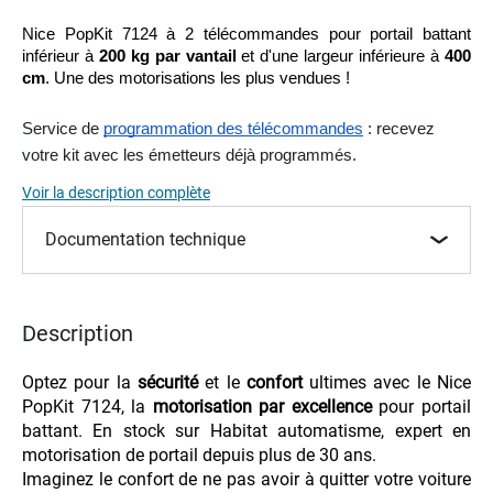
Skip
to
Nice PopKit 7124 à 2 télécommandes pour portail battant 
the
inférieur à 
200 kg par vantail
 et d'une largeur inférieure à 
400 
beginning
cm
. Une des motorisations les plus vendues !
of
the
Service de
programmation des télécommandes
: recevez
images
votre kit avec les émetteurs déjà programmés.
gallery
Voir la description complète
Documentation technique
Description
Optez pour la 
sécurité
 et le 
confort
 ultimes avec le Nice 
PopKit 7124, la 
motorisation par excellence
 pour portail 
battant. En stock sur Habitat automatisme, expert en 
motorisation de portail depuis plus de 30 ans.
Imaginez le confort de ne pas avoir à quitter votre voiture 