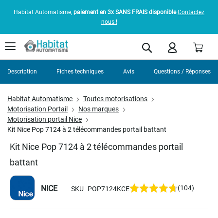
Habitat Automatisme,
paiement en 3x SANS FRAIS disponible
Contactez
nous !
Pani
Rechercher
Description
Fiches techniques
Avis
Questions / Réponses
Habitat Automatisme
Toutes motorisations
Motorisation Portail
Nos marques
Motorisation portail Nice
Kit Nice Pop 7124 à 2 télécommandes portail battant
Kit Nice Pop 7124 à 2 télécommandes portail
battant
NICE
(104)
SKU
POP7124KCE
Skip