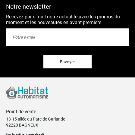
Notre newsletter
Recevez par e-mail notre actualité avec les promos du
moment et les nouveautés en avant-première
Inscription
à
notre
lettre
d’information
:
Envoyer
Point de vente
13-15 allée du Parc de Garlande
92220 BAGNEUX