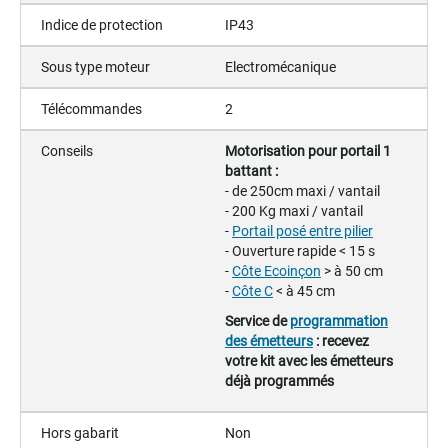
Indice de protection
IP43
Sous type moteur
Electromécanique
Télécommandes
2
Conseils
Motorisation pour portail 1
battant :
- de 250cm maxi / vantail
- 200 Kg maxi / vantail
-
Portail posé entre pilier
- Ouverture rapide < 15 s
-
Côte Ecoinçon
> à 50 cm
-
Côte C
< à 45 cm
Service de
programmation
des émetteurs
: recevez
votre kit avec les émetteurs
déjà programmés
Hors gabarit
Non