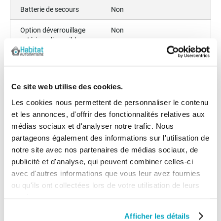
Batterie de secours
Non
Option déverrouillage
Non
extérieur disponible
Ralentissement fin de
Oui
course
Ce site web utilise des cookies.
Garantie
30 mois
Les cookies nous permettent de personnaliser le contenu
Largeur minimum du
100
et les annonces, d'offrir des fonctionnalités relatives aux
vantail (cm)
médias sociaux et d'analyser notre trafic. Nous
partageons également des informations sur l'utilisation de
Angle d'ouverture maximum
111-130
notre site avec nos partenaires de médias sociaux, de
(degrès)
publicité et d'analyse, qui peuvent combiner celles-ci
avec d'autres informations que vous leur avez fournies
Cote c (cm)
>25
ou qu'ils ont collectées lors de votre utilisation de leurs
Largeur maximum du
221-250
services.
vantail (cm)
Afficher les détails