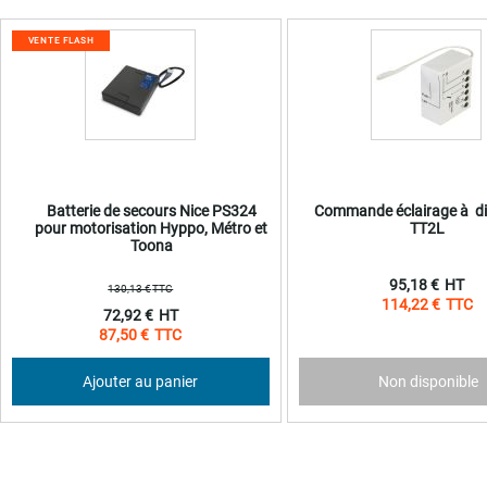
VENTE FLASH
Batterie de secours Nice PS324
Commande éclairage à di
pour motorisation Hyppo, Métro et
TT2L
Toona
95,18 €
130,13 €
114,22 €
Prix
72,92 €
Spécial
87,50 €
Ajouter au panier
Non disponible