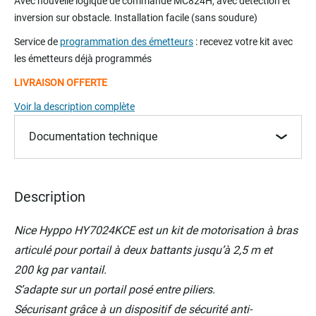
Avec nouvelle logique de commande MC824H, avec détection et
the
inversion sur obstacle. Installation facile (sans soudure)
beginning
of
Service de
programmation des émetteurs
: recevez votre kit avec
the
les émetteurs déjà programmés
images
LIVRAISON OFFERTE
gallery
Voir la description complète
Documentation technique
Description
Nice Hyppo HY7024KCE est un kit de motorisation à bras
articulé pour portail à deux battants jusqu’à 2,5 m et
200 kg par vantail.
S’adapte sur un portail posé entre piliers.
Sécurisant grâce à un dispositif de sécurité anti-