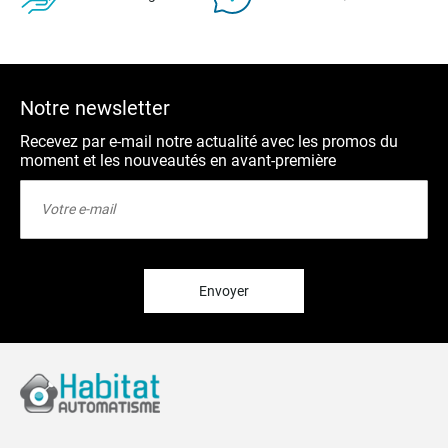
Notre newsletter
Recevez par e-mail notre actualité avec les promos du
moment et les nouveautés en avant-première
Inscription
à
notre
lettre
d’information
:
Envoyer