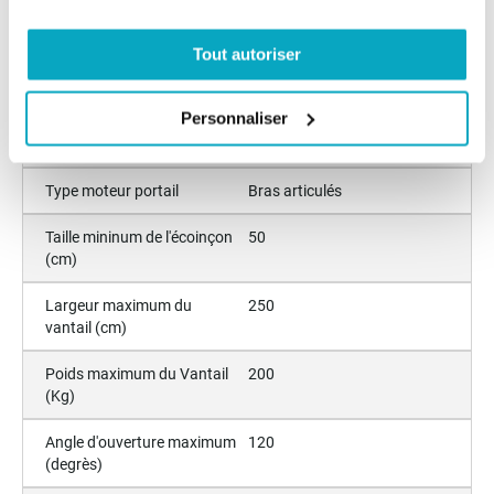
Poids maximum du vantail
151-200
(kg)
Tout autoriser
Taille minimum de
>25
l'écoinçon
Personnaliser
Pose
Entre piliers
Type moteur portail
Bras articulés
Taille mininum de l'écoinçon
50
(cm)
Largeur maximum du
250
vantail (cm)
Poids maximum du Vantail
200
(Kg)
Angle d'ouverture maximum
120
(degrès)