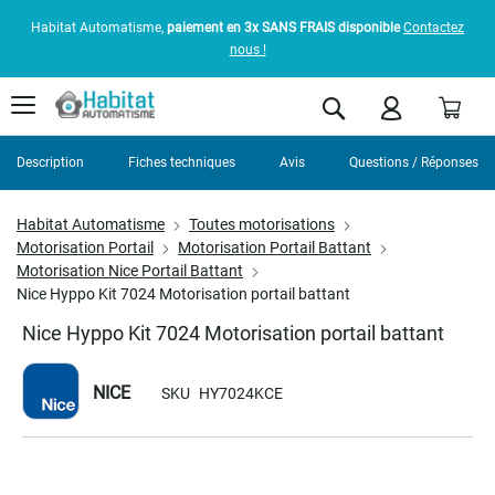
Habitat Automatisme,
paiement en 3x SANS FRAIS disponible
Contactez
nous !
Pani
Rechercher
Description
Fiches techniques
Avis
Questions / Réponses
Habitat Automatisme
Toutes motorisations
Motorisation Portail
Motorisation Portail Battant
Motorisation Nice Portail Battant
Nice Hyppo Kit 7024 Motorisation portail battant
Nice Hyppo Kit 7024 Motorisation portail battant
NICE
SKU
HY7024KCE
Skip
to
the