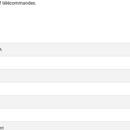
auf télécommandes.
A
ant