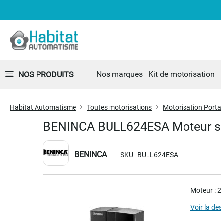
Nos marques
Kit de motorisation
NOS PRODUITS
Habitat Automatisme
Toutes motorisations
Motorisation Portai
BENINCA BULL624ESA Moteur seu
BENINCA
SKU
BULL624ESA
Skip
Moteur : 2
to
the
Voir la de
end