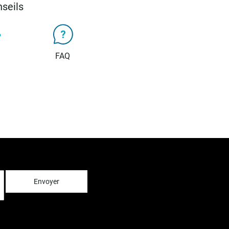
seils
FAQ
Envoyer