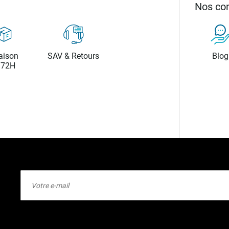
Nos con
aison
SAV & Retours
Blog
/72H
Inscription
à
notre
lettre
d’information