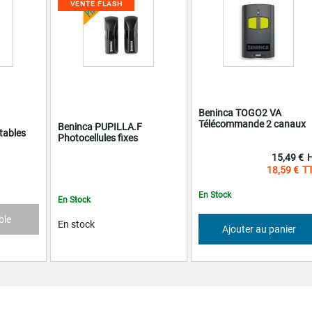
VENTE FLASH
Beninca TOGO2 VA
Télécommande 2 canaux
Beninca PUPILLA.F
tables
Photocellules fixes
15,49 €
18,59 €
En Stock
En Stock
ble
En stock
Ajouter au panier