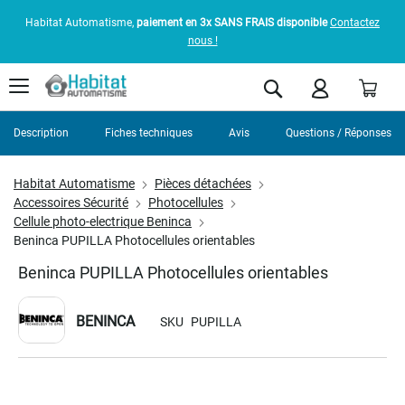
Habitat Automatisme,
paiement en 3x SANS FRAIS disponible
Contactez
nous !
Pani
Rechercher
Description
Fiches techniques
Avis
Questions / Réponses
Habitat Automatisme
Pièces détachées
Accessoires Sécurité
Photocellules
Cellule photo-electrique Beninca
Beninca PUPILLA Photocellules orientables
Beninca PUPILLA Photocellules orientables
BENINCA
SKU
PUPILLA
Skip
to
the