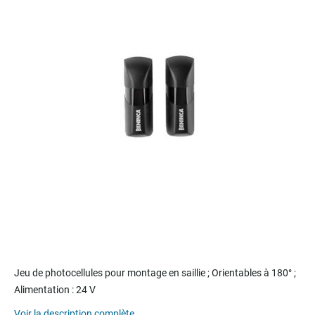
end
of
the
images
gallery
Skip
to
Jeu de photocellules pour montage en saillie ; Orientables à 180° ;
the
Alimentation : 24 V
beginning
of
Voir la description complète