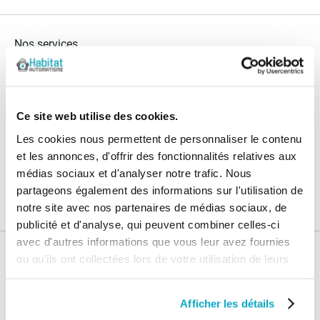
Nos services
Paiement
Paiement en
100% sécurisé
3x sans frais
Ce site web utilise des cookies.
Livraison
SAV & Retours
24/72H
Les cookies nous permettent de personnaliser le contenu
et les annonces, d'offrir des fonctionnalités relatives aux
médias sociaux et d'analyser notre trafic. Nous
Garanties
partageons également des informations sur l'utilisation de
notre site avec nos partenaires de médias sociaux, de
publicité et d'analyse, qui peuvent combiner celles-ci
avec d'autres informations que vous leur avez fournies
ou qu'ils ont collectées lors de votre utilisation de leurs
Nos conseils
services.
Blog
FAQ
Afficher les détails