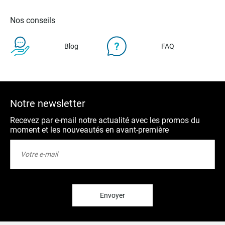
Nos conseils
Blog
FAQ
Notre newsletter
Recevez par e-mail notre actualité avec les promos du
moment et les nouveautés en avant-première
Inscription
à
notre
lettre
d’information
:
Envoyer