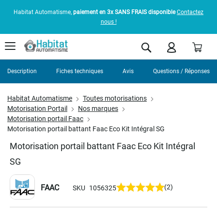
Habitat Automatisme,
paiement en 3x SANS FRAIS disponible
Contactez
nous !
Pani
Rechercher
Description
Fiches techniques
Avis
Questions / Réponses
Habitat Automatisme
Toutes motorisations
Motorisation Portail
Nos marques
Motorisation portail Faac
Motorisation portail battant Faac Eco Kit Intégral SG
Motorisation portail battant Faac Eco Kit Intégral
SG
FAAC
(2)
SKU
1056325
Skip