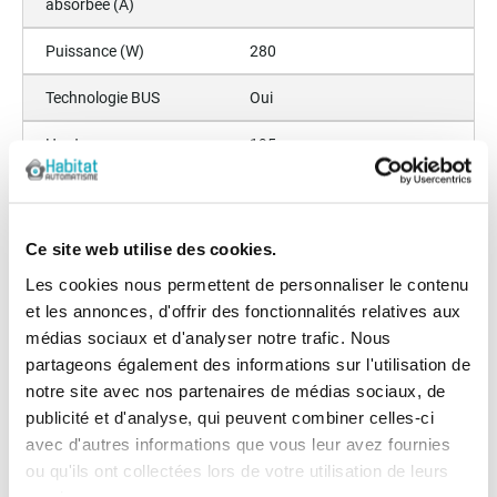
absorbée (A)
Puissance (W)
280
Technologie BUS
Oui
Hauteur
195
Profondeur (mm)
90
Largeur (mm)
1000
Ce site web utilise des cookies.
Les cookies nous permettent de personnaliser le contenu
Cycle / jour
30%
et les annonces, d'offrir des fonctionnalités relatives aux
Couple (Nm)
320
médias sociaux et d'analyser notre trafic. Nous
partageons également des informations sur l'utilisation de
Ouverture partielle
Oui
notre site avec nos partenaires de médias sociaux, de
publicité et d'analyse, qui peuvent combiner celles-ci
Batterie de secours
Non
avec d'autres informations que vous leur avez fournies
ou qu'ils ont collectées lors de votre utilisation de leurs
Option déverrouillage
Non
extérieur disponible
services.