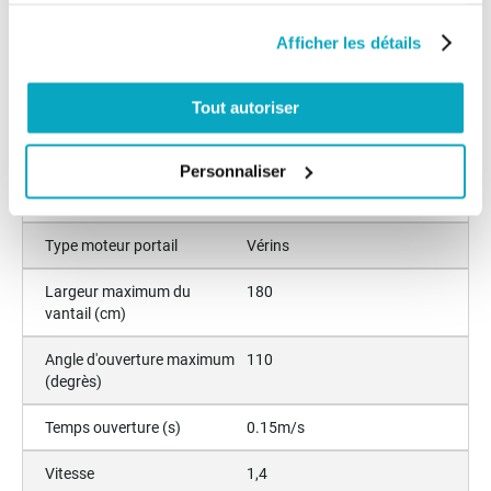
Ralentissement fin de
Oui
Afficher les détails
course
Tout autoriser
Angle d'ouverture maximum
91-110
(degrès)
Personnaliser
Largeur maximum du
151-220
vantail (cm)
Type moteur portail
Vérins
Largeur maximum du
180
vantail (cm)
Angle d'ouverture maximum
110
(degrès)
Temps ouverture (s)
0.15m/s
Vitesse
1,4