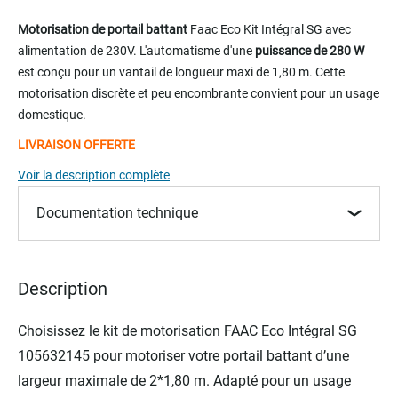
Skip
to
Motorisation de portail battant
Faac Eco Kit Intégral SG avec
the
alimentation de 230V. L'automatisme d'une
puissance de 280 W
beginning
est conçu pour un vantail de longueur maxi de 1,80 m. Cette
of
motorisation discrète et peu encombrante convient pour un usage
the
domestique.
images
gallery
LIVRAISON OFFERTE
Voir la description complète
Documentation technique
Description
Choisissez le kit de motorisation FAAC Eco Intégral SG
105632145 pour motoriser votre portail battant d’une
largeur maximale de 2*1,80 m. Adapté pour un usage