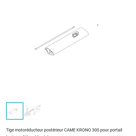
of
the
images
gallery
Skip
to
Tige motoréducteur postérieur CAME KRONO 300 pour portail
the