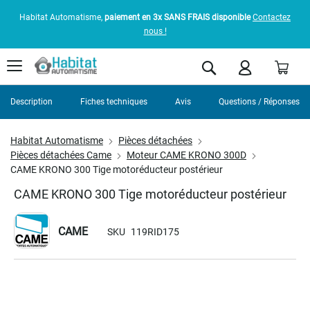
Habitat Automatisme,
paiement en 3x SANS FRAIS disponible
Contactez
nous !
Pani
Rechercher
Description
Fiches techniques
Avis
Questions / Réponses
Habitat Automatisme
Pièces détachées
Pièces détachées Came
Moteur CAME KRONO 300D
CAME KRONO 300 Tige motoréducteur postérieur
CAME KRONO 300 Tige motoréducteur postérieur
CAME
SKU
119RID175
Skip
to
the
end