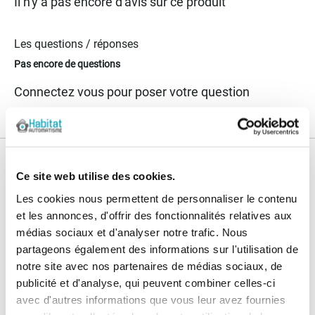
Il n'y a pas encore d'avis sur ce produit
Les questions / réponses
Pas encore de questions
Connectez vous pour poser votre question
Nos services
Ce site web utilise des cookies.
Paiement
Paiement en
Les cookies nous permettent de personnaliser le contenu
100% sécurisé
3x sans frais
et les annonces, d'offrir des fonctionnalités relatives aux
médias sociaux et d'analyser notre trafic. Nous
Livraison
partageons également des informations sur l'utilisation de
SAV & Retours
24/72H
notre site avec nos partenaires de médias sociaux, de
publicité et d'analyse, qui peuvent combiner celles-ci
avec d'autres informations que vous leur avez fournies
Garanties