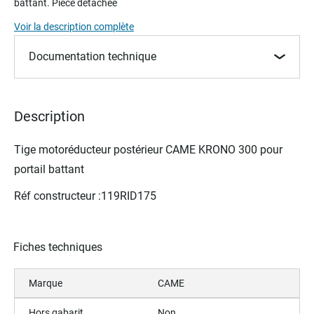
battant. Pièce détachée
beginning
of
Voir la description complète
the
images
Documentation technique
gallery
Description
Tige motoréducteur postérieur CAME KRONO 300 pour
portail battant
Réf constructeur :119RID175
Fiches techniques
Marque
CAME
Hors gabarit
Non