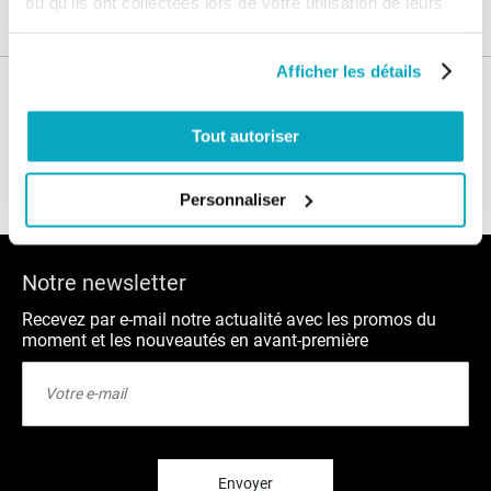
ou qu'ils ont collectées lors de votre utilisation de leurs
services.
Afficher les détails
Nos conseils
Tout autoriser
Blog
FAQ
Personnaliser
Notre newsletter
Recevez par e-mail notre actualité avec les promos du
moment et les nouveautés en avant-première
Inscription
à
notre
lettre
d’information
:
Envoyer