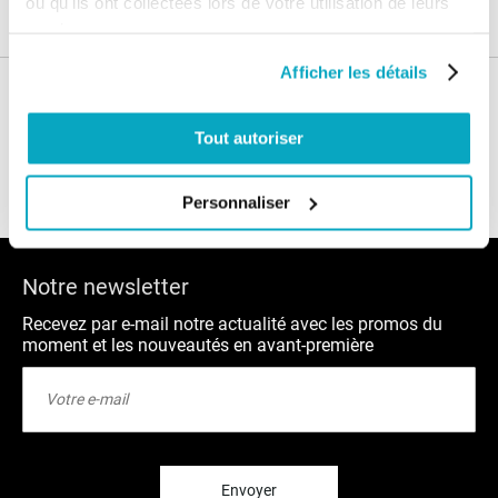
ou qu'ils ont collectées lors de votre utilisation de leurs
services.
Afficher les détails
Nos conseils
Tout autoriser
Blog
FAQ
Personnaliser
Notre newsletter
Recevez par e-mail notre actualité avec les promos du
moment et les nouveautés en avant-première
Inscription
à
notre
lettre
d’information
:
Envoyer