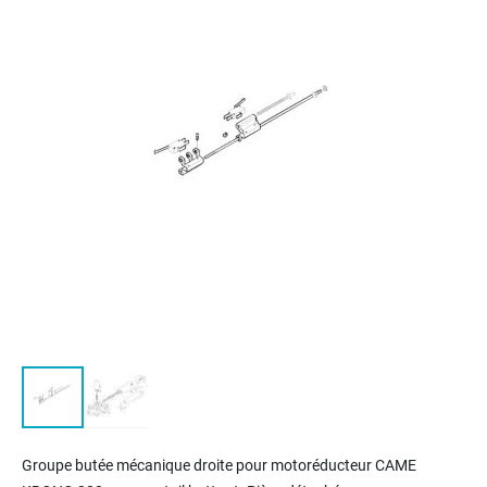
of
the
images
gallery
Skip
to
Groupe butée mécanique droite pour motoréducteur CAME
the