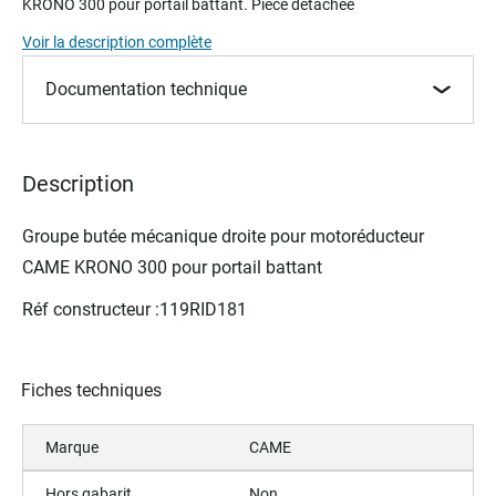
KRONO 300 pour portail battant. Pièce détachée
beginning
of
Voir la description complète
the
images
Documentation technique
gallery
Description
Groupe butée mécanique droite pour motoréducteur
CAME KRONO 300 pour portail battant
Réf constructeur :119RID181
Fiches techniques
Marque
CAME
Hors gabarit
Non