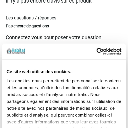
Il n'y a pas encore d'avis sur ce produit
Les questions / réponses
Pas encore de questions
Connectez vous pour poser votre question
Nos services
Ce site web utilise des cookies.
Paiement
Paiement en
Les cookies nous permettent de personnaliser le contenu
100% sécurisé
3x sans frais
et les annonces, d'offrir des fonctionnalités relatives aux
médias sociaux et d'analyser notre trafic. Nous
Livraison
partageons également des informations sur l'utilisation de
SAV & Retours
24/72H
notre site avec nos partenaires de médias sociaux, de
publicité et d'analyse, qui peuvent combiner celles-ci
avec d'autres informations que vous leur avez fournies
Garanties