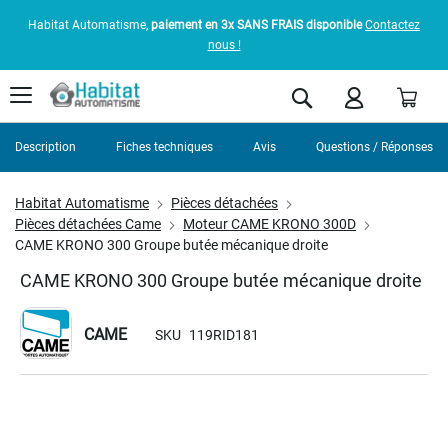
Habitat Automatisme,
paiement en 3x SANS FRAIS disponible
Contactez
nous !
Pani
Rechercher
Description
Fiches techniques
Avis
Questions / Réponses
Habitat Automatisme
Pièces détachées
Pièces détachées Came
Moteur CAME KRONO 300D
CAME KRONO 300 Groupe butée mécanique droite
CAME KRONO 300 Groupe butée mécanique droite
CAME
SKU
119RID181
Skip
to
the
end