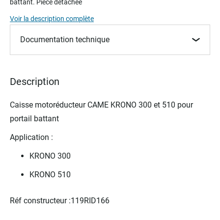
battant. Pièce détachée
beginning
of
Voir la description complète
the
images
Documentation technique
gallery
Description
Caisse motoréducteur CAME KRONO 300 et 510 pour
portail battant
Application :
KRONO 300
KRONO 510
Réf constructeur :119RID166