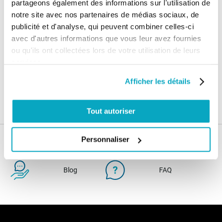
partageons également des informations sur l'utilisation de
notre site avec nos partenaires de médias sociaux, de
Paiement
Paiement en
100% sécurisé
3x sans frais
publicité et d'analyse, qui peuvent combiner celles-ci
avec d'autres informations que vous leur avez fournies
Livraison
ou qu'ils ont collectées lors de votre utilisation de leurs
SAV & Retours
24/72H
services.
Afficher les détails
Garanties
Tout autoriser
Personnaliser
Nos conseils
Blog
FAQ