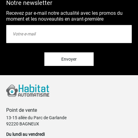
Notre newsletter
Recevez par e-mail notre actualité avec les promos du
moment et les nouveautés en avant-première
Inscription
à
notre
lettre
d’information
:
Envoyer
Point de vente
13-15 allée du Parc de Garlande
92220 BAGNEUX
Du lundi au vendredi