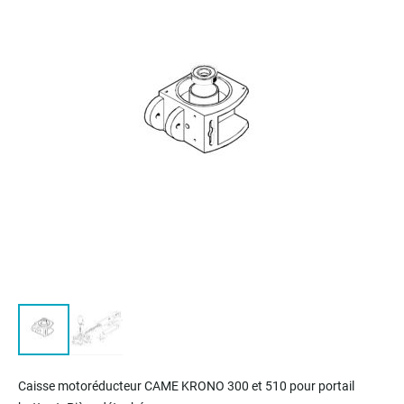
of
the
images
gallery
Skip
to
Caisse motoréducteur CAME KRONO 300 et 510 pour portail
the