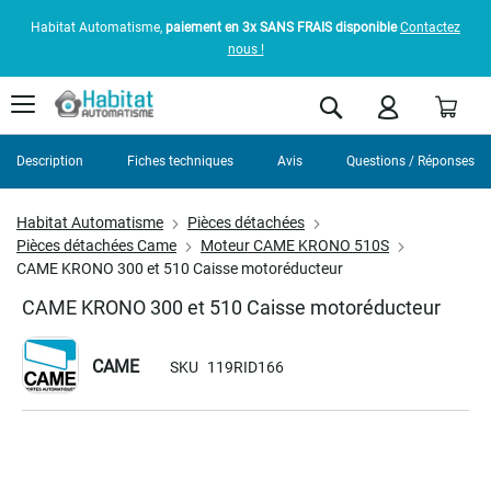
Habitat Automatisme,
paiement en 3x SANS FRAIS disponible
Contactez
nous !
Pani
Rechercher
Description
Fiches techniques
Avis
Questions / Réponses
Habitat Automatisme
Pièces détachées
Pièces détachées Came
Moteur CAME KRONO 510S
CAME KRONO 300 et 510 Caisse motoréducteur
CAME KRONO 300 et 510 Caisse motoréducteur
CAME
SKU
119RID166
Skip
to
the
end