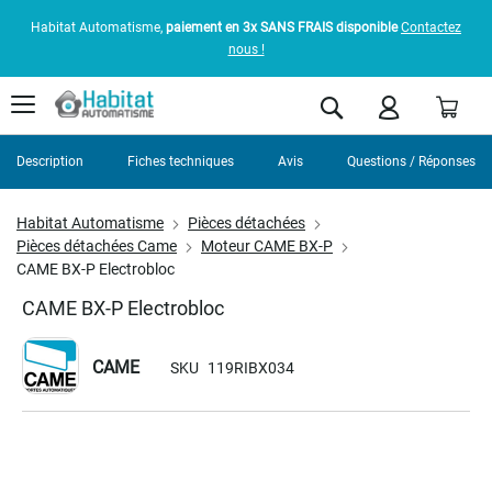
Habitat Automatisme,
paiement en 3x SANS FRAIS disponible
Contactez
nous !
Pani
Rechercher
Description
Fiches techniques
Avis
Questions / Réponses
Habitat Automatisme
Pièces détachées
Pièces détachées Came
Moteur CAME BX-P
CAME BX-P Electrobloc
CAME BX-P Electrobloc
CAME
SKU
119RIBX034
Skip
to
the
end