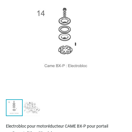
of
the
images
gallery
Skip
to
Electrobloc pour m
otoréducteur
CAME BX-P pour portail
the