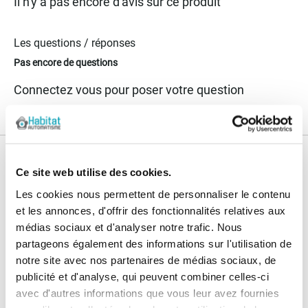
Il n'y a pas encore d'avis sur ce produit
Les questions / réponses
Pas encore de questions
Connectez vous pour poser votre question
Nos services
Ce site web utilise des cookies.
Paiement
Paiement en
Les cookies nous permettent de personnaliser le contenu
100% sécurisé
3x sans frais
et les annonces, d'offrir des fonctionnalités relatives aux
médias sociaux et d'analyser notre trafic. Nous
Livraison
partageons également des informations sur l'utilisation de
SAV & Retours
24/72H
notre site avec nos partenaires de médias sociaux, de
publicité et d'analyse, qui peuvent combiner celles-ci
avec d'autres informations que vous leur avez fournies
Garanties