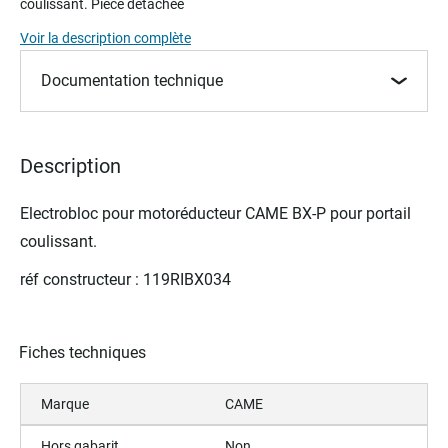
coulissant. Pièce détachée
beginning
of
Voir la description complète
the
images
Documentation technique
gallery
Description
Electrobloc pour m
otoréducteur
CAME BX-P pour portail
coulissant.
réf constructeur : 119RIBX034
Fiches techniques
Marque
CAME
Hors gabarit
Non