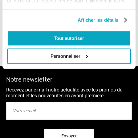
ou qu'ils ont collectées lors de votre utilisation de leurs
services.
Afficher les détails
Nos conseils
Tout autoriser
Blog
FAQ
Personnaliser
Notre newsletter
Recevez par e-mail notre actualité avec les promos du
moment et les nouveautés en avant-première
Inscription
à
notre
lettre
d’information
:
Envoyer