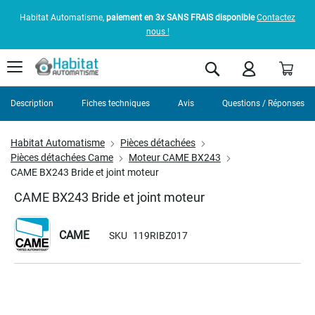
Habitat Automatisme,
paiement en 3x SANS FRAIS disponible
Contactez
nous !
Pani
Rechercher
Description
Fiches techniques
Avis
Questions / Réponses
Habitat Automatisme
Pièces détachées
Pièces détachées Came
Moteur CAME BX243
CAME BX243 Bride et joint moteur
CAME BX243 Bride et joint moteur
CAME
SKU
119RIBZ017
Skip
to
the
end