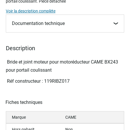
portail coulissant. Pièce détachée
beginning
of
Voir la description complète
the
images
Documentation technique
gallery
Description
Bride et joint moteur pour motoréducteur CAME BX243
pour portail coulissant
Réf constructeur : 119RIBZ017
Fiches techniques
Marque
CAME
Hors gabarit
Non