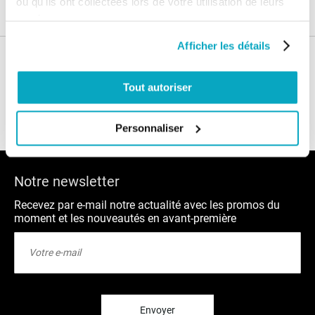
ou qu'ils ont collectées lors de votre utilisation de leurs
services.
Afficher les détails
Nos conseils
Tout autoriser
Blog
FAQ
Personnaliser
Notre newsletter
Recevez par e-mail notre actualité avec les promos du
moment et les nouveautés en avant-première
Inscription
à
notre
lettre
d’information
:
Envoyer