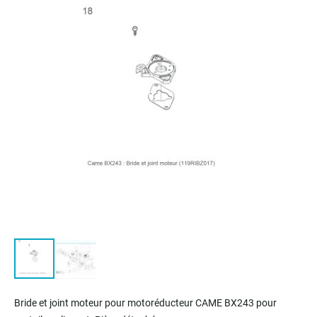
of
the
images
gallery
Skip
to
Bride et joint moteur pour motoréducteur CAME BX243 pour
the