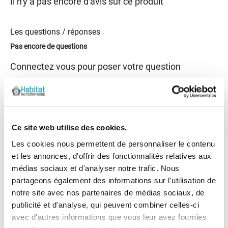
Il n'y a pas encore d'avis sur ce produit
Les questions / réponses
Pas encore de questions
Connectez vous pour poser votre question
Nos services
Ce site web utilise des cookies.
Paiement
Paiement en
Les cookies nous permettent de personnaliser le contenu
100% sécurisé
3x sans frais
et les annonces, d'offrir des fonctionnalités relatives aux
médias sociaux et d'analyser notre trafic. Nous
Livraison
partageons également des informations sur l'utilisation de
SAV & Retours
24/72H
notre site avec nos partenaires de médias sociaux, de
publicité et d'analyse, qui peuvent combiner celles-ci
avec d'autres informations que vous leur avez fournies
Garanties