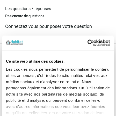
Les questions / réponses
Pas encore de questions
Connectez vous pour poser votre question
Nos services
Ce site web utilise des cookies.
Paiement
Paiement en
Les cookies nous permettent de personnaliser le contenu
100% sécurisé
3x sans frais
et les annonces, d'offrir des fonctionnalités relatives aux
médias sociaux et d'analyser notre trafic. Nous
Livraison
SAV & Retours
partageons également des informations sur l'utilisation de
24/72H
notre site avec nos partenaires de médias sociaux, de
publicité et d'analyse, qui peuvent combiner celles-ci
Garanties
avec d'autres informations que vous leur avez fournies
ou qu'ils ont collectées lors de votre utilisation de leurs