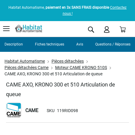
Habitat Automatisme,
paiement en 3x SANS FRAIS disponible
Contactez
nous !
Pani
Rechercher
Description
Fiches techniques
Avis
Questions / Réponses
Habitat Automatisme
Pièces détachées
Pièces détachées Came
Moteur CAME KRONO 510S
CAME AXO, KRONO 300 et 510 Articulation de queue
CAME AXO, KRONO 300 et 510 Articulation de
queue
CAME
SKU
119RID098
Skip
to