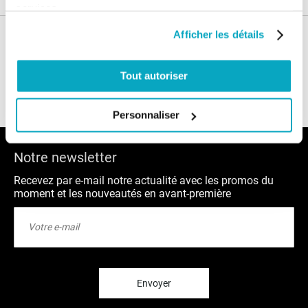
services.
Afficher les détails
Nos conseils
Tout autoriser
Blog
FAQ
Personnaliser
Notre newsletter
Recevez par e-mail notre actualité avec les promos du
moment et les nouveautés en avant-première
Inscription
à
notre
lettre
d’information
:
Envoyer