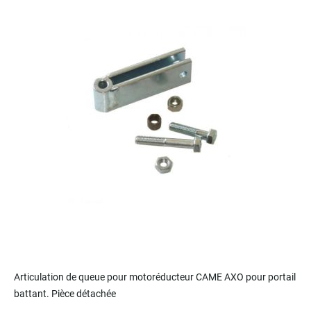
the
end
of
the
images
gallery
Skip
to
Articulation de queue pour m
otoréducteur
CAME AXO pour portail
the
battant. Pièce détachée
beginning