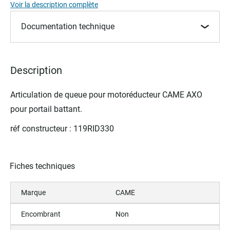
of
Voir la description complète
the
images
Documentation technique
gallery
Description
Articulation de queue pour m
otoréducteur
CAME AXO
pour portail battant.
réf constructeur : 119RID330
Fiches techniques
Marque
CAME
Encombrant
Non