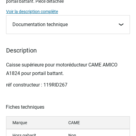
portail battant. Pièce détachée
beginning
of
Voir la description complète
the
images
Documentation technique
gallery
Description
Caisse supérieure pour m
otoréducteur
CAME AMICO
A1824 pour portail battant.
réf constructeur : 119RID267
Fiches techniques
Marque
CAME
Hors gabarit
Non