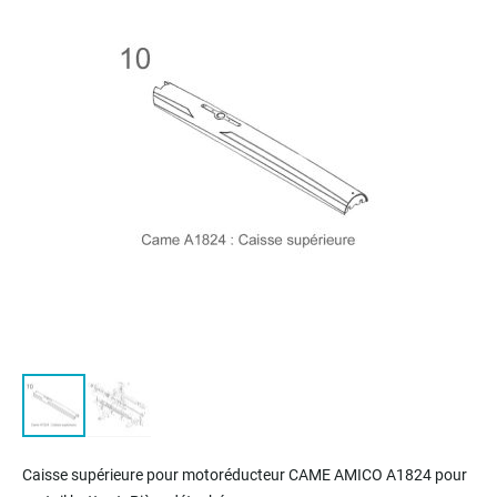
of
the
images
gallery
Skip
to
Caisse supérieure pour m
otoréducteur
CAME AMICO A1824 pour
the