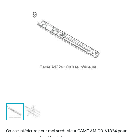
of
the
images
gallery
Skip
to
Caisse inférieure pour m
otoréducteur
CAME AMICO A1824 pour
the