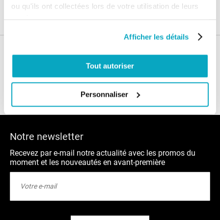
Garanties
ou qu'ils ont collectées lors de votre utilisation de leurs
services.
Afficher les détails
Nos conseils
Tout autoriser
Blog
FAQ
Personnaliser
Notre newsletter
Recevez par e-mail notre actualité avec les promos du
moment et les nouveautés en avant-première
Inscription
à
notre
lettre
d’information