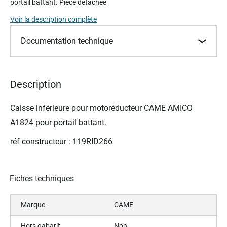
portail battant. Pièce détachée
beginning
of
Voir la description complète
the
images
Documentation technique
gallery
Description
Caisse inférieure pour m
otoréducteur
CAME AMICO
A1824 pour portail battant.
réf constructeur : 119RID266
Fiches techniques
Marque
CAME
Hors gabarit
Non