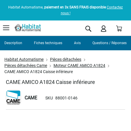
Habitat Automatisme,
paiement en 3x SANS FRAIS disponible
Contactez
nous !
Pani
Rechercher
Description
Fiches techniques
Avis
Questions / Réponses
Habitat Automatisme
Pièces détachées
Pièces détachées Came
Moteur CAME AMICO A1824
CAME AMICO A1824 Caisse inférieure
CAME AMICO A1824 Caisse inférieure
CAME
SKU
88001-0146
Skip
to
the
end