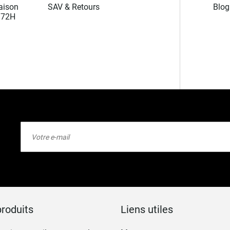
aison
SAV & Retours
Blog
/72H
Inscription
à
notre
lettre
d’information
:
roduits
Liens utiles