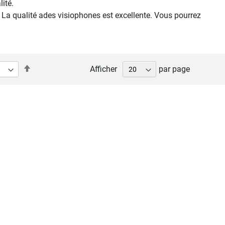
ité.
 La qualité ades visiophones est excellente. Vous pourrez
Par
Afficher
par page
ordre
décroissant