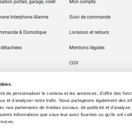
ation portail, garage, volet
Mon compte
hone Interphone Alarme
Suivi de commande
ommande & Domotique
Livraison et retours
 détachées
Mentions légales
CGV
 & Portails
Paiement en 3x sans frais
okies.
t de personnaliser le contenu et les annonces, d'offrir des fonct
Ancien site
ux et d'analyser notre trafic. Nous partageons également des in
 avec nos partenaires de médias sociaux, de publicité et d'analyse
ommes nous ?
Plan du site
autres informations que vous leur avez fournies ou qu'ils ont col
ervices.
Moyens de paiement