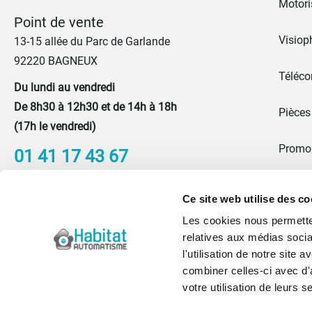
Motoris
Point de vente
Visiop
13-15 allée du Parc de Garlande
92220 BAGNEUX
Téléc
Du lundi au vendredi
De 8h30 à 12h30 et de 14h à 18h
Pièces
(17h le vendredi)
Promo
01 41 17 43 67
Portes
Nous contacter
Ce site web utilise des co
Les cookies nous permetten
Blog
relatives aux médias socia
l'utilisation de notre site
Qui s
combiner celles-ci avec d'
votre utilisation de leurs s