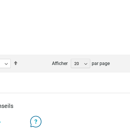
Par
Afficher
par page
ordre
décroissant
seils