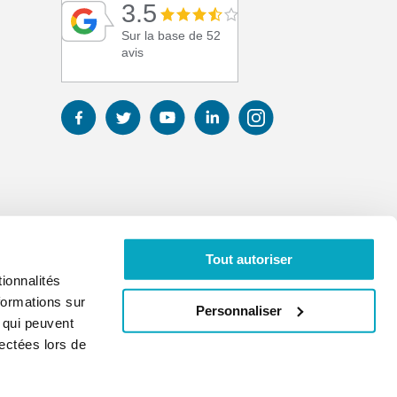
3.5
Sur la base de 52
avis
Tout autoriser
ionnalités
formations sur
Personnaliser
, qui peuvent
lectées lors de
01 41 17 43 67